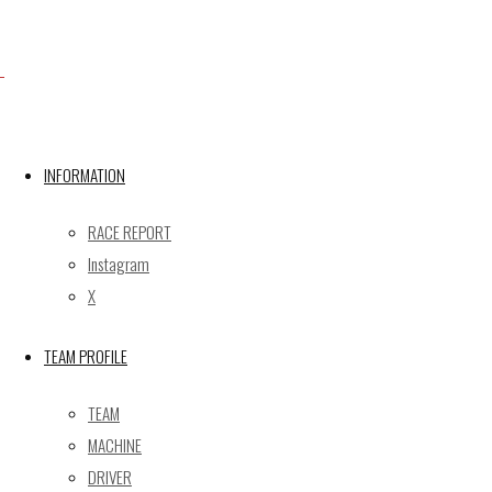
Facebook
INFORMATION
X
RACE REPORT
Instagram
Post calendar
X
2026年8月
月
火
水
木
金
土
日
TEAM PROFILE
1
2
TEAM
3
4
5
6
7
8
9
MACHINE
10
11
12
13
14
15
16
DRIVER
17
18
19
20
21
22
23