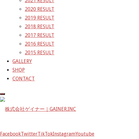
2021 RESULT
GAINER Inc.
2020 RESULT
2019 RESULT
株式会社ゲイナー
2018 RESULT
〒601-1251
2017 RESULT
京都府京都市左京区八瀬花尻町198-1
2016 RESULT
TEL：075-744-3367
2015 RESULT
FAX：075-744-3368
GALLERY
mail@gainer.asia
SHOP
CONTACT
Facebook
Twitter
TikTok
Instagram
Youtube