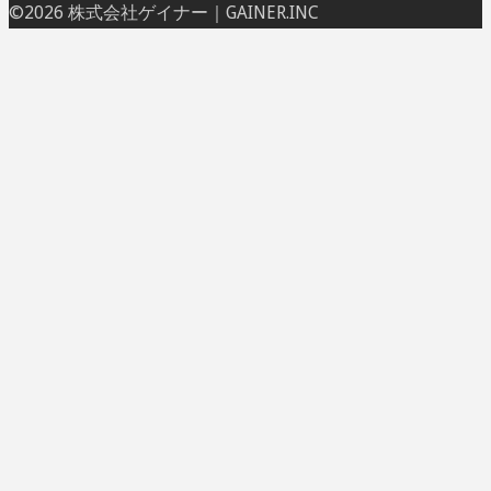
ト
©2026 株式会社ゲイナー｜GAINER.INC
ッ
プ
に
戻
る