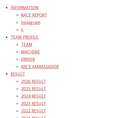
INFORMATION
RACE REPORT
Instagram
コ
X
ン
ホ
GALLERY
【ギャラリー】2022 SUPER GT RD.7
TEAM PROFILE
テ
ー
AUTOPOLIS 11号車 GAINER TANAX GT-R
22-10-
TEAM
ン
ム
01_sgt_rd7_4672
MACHINE
ツ
DRIVER
へ
22-10-01_sgt_rd7_4672
RACE AMBASSADOR
ス
RESULT
キ
2026 RESULT
フ
1500 × 1000
ピクセル
【ギャラリー】2022 SUPER GT
ッ
2025 RESULT
ル
RD.7 AUTOPOLIS 11号車 GAINER TANAX GT-R
プ
2024 RESULT
サ
2023 RESULT
イ
前の画像
2022 RESULT
ズ
次の画像