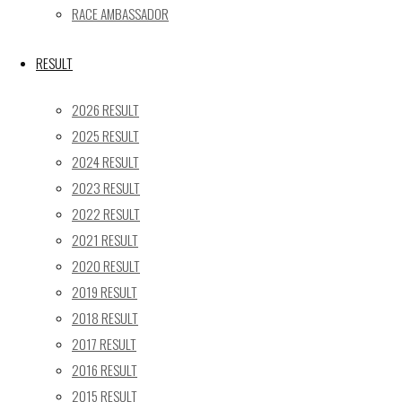
RACE AMBASSADOR
24
25
26
27
28
29
30
31
RESULT
« 5月
2026 RESULT
Recent posts
2025 RESULT
2024 RESULT
【レポート】2026 SUPER GT RD.4 FUJI 11号車 GAINER
2023 RESULT
TANAX Z
【ギャラリー】2026 SUPER GT RD.4 FUJI 11号車
2022 RESULT
GAINER TANAX Z
2021 RESULT
【レポート】2026 SUPER GT RD.2 FUJI 11号車 GAINER
2020 RESULT
TANAX Z
2019 RESULT
【ギャラリー】2026 SUPER GT RD.2 FUJI 11号車
2018 RESULT
GAINER TANAX Z
2017 RESULT
【レポート】2026 SUPER GT RD.1 OKAYAMA 11号車
2016 RESULT
GAINER TANAX Z
2015 RESULT