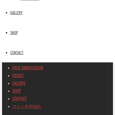
SEARCH
GALLERY
検
検
索
索
TOP
|
対
SHOP
RACE REPORT
|
象:
TEAM
|
MACHINE
CONTACT
|
DRIVER
|
RACE AMBASSADOR
|
RESULT
|
GALLERY
|
SHOP
|
CONTACT
|
サイト利用規約
|