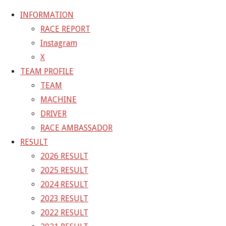
INFORMATION
RACE REPORT
Instagram
コ
X
ン
ホ
GALLERY
【ギャラリー】2022 SUPER GT RD.6 SUGO
TEAM PROFILE
テ
ー
10号車 TANAX GAINER GT-R
22-09-17_sgt_rd6_0894
TEAM
ン
ム
MACHINE
ツ
22-09-17_sgt_rd6_0894
DRIVER
へ
RACE AMBASSADOR
ス
RESULT
フ
1500 × 1000
ピクセル
【ギャラリー】2022 SUPER GT
キ
2026 RESULT
ル
RD.6 SUGO 10号車 TANAX GAINER GT-R
ッ
2025 RESULT
サ
プ
2024 RESULT
イ
前の画像
2023 RESULT
ズ
次の画像
2022 RESULT
GAINER Inc.