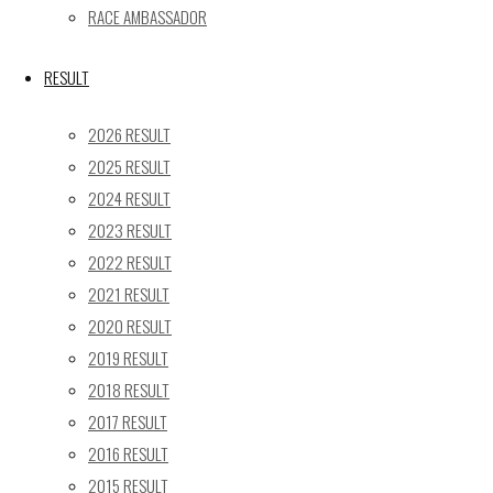
24
25
26
27
28
29
30
RACE AMBASSADOR
31
« 5月
RESULT
Recent posts
2026 RESULT
2025 RESULT
【レポート】2026 SUPER GT RD.4 FUJI 11号車 GAINER
2024 RESULT
TANAX Z
2023 RESULT
【ギャラリー】2026 SUPER GT RD.4 FUJI 11号車
GAINER TANAX Z
2022 RESULT
【レポート】2026 SUPER GT RD.2 FUJI 11号車 GAINER
2021 RESULT
TANAX Z
2020 RESULT
【ギャラリー】2026 SUPER GT RD.2 FUJI 11号車
2019 RESULT
GAINER TANAX Z
2018 RESULT
【レポート】2026 SUPER GT RD.1 OKAYAMA 11号車
2017 RESULT
GAINER TANAX Z
2016 RESULT
2015 RESULT