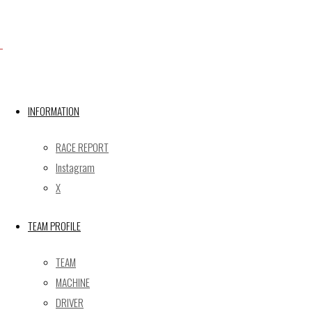
Facebook
X
INFORMATION
RACE REPORT
Post calendar
Instagram
2026年8月
X
月
火
水
木
金
土
日
TEAM PROFILE
1
2
3
4
5
6
7
8
9
TEAM
10
11
12
13
14
15
16
MACHINE
17
18
19
20
21
22
23
DRIVER