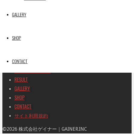
SEARCH
検
GALLERY
検
索
索
TOP
|
対
RACE REPORT
|
象:
SHOP
TEAM
|
MACHINE
|
CONTACT
DRIVER
|
RACE AMBASSADOR
|
RESULT
|
GALLERY
|
SHOP
|
CONTACT
|
サイト利用規約
|
ト
©2026 株式会社ゲイナー｜GAINER.INC