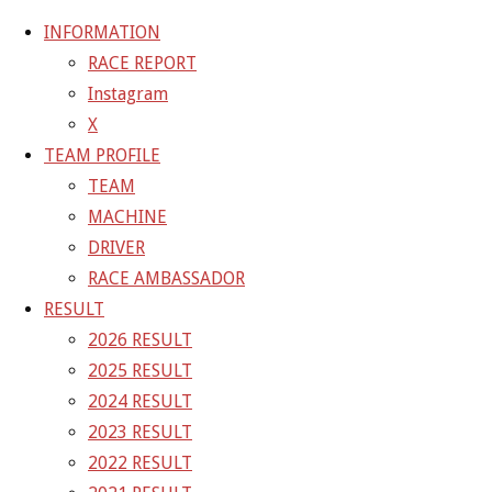
INFORMATION
RACE REPORT
Instagram
コ
X
ン
ホ
GALLERY
【ギャラリー】2022 SUPER GT RD.2
TEAM PROFILE
テ
ー
TEAM
ン
ム
22-05-02_sgt_rd2_0267-1
MACHINE
ツ
DRIVER
へ
RACE AMBASSADOR
フ
1500 × 1001
ピクセル
【ギャラリー】2022 SUP
ス
RESULT
ル
キ
2026 RESULT
サ
次の画像
ッ
2025 RESULT
イ
プ
GAINER Inc.
2024 RESULT
ズ
2023 RESULT
株式会社ゲイナー
2022 RESULT
〒601-1251