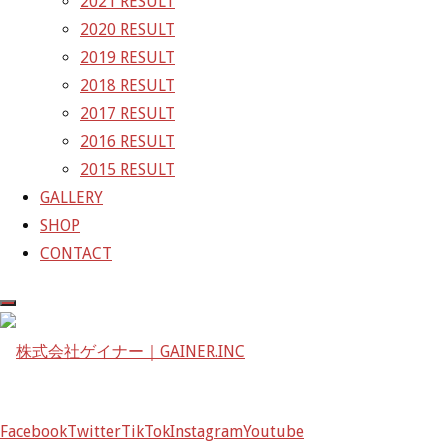
2021 RESULT
京都府京都市左京区八瀬花尻町198-1
2020 RESULT
TEL：075-744-3367
2019 RESULT
FAX：075-744-3368
2018 RESULT
mail@gainer.asia
2017 RESULT
2016 RESULT
2015 RESULT
GALLERY
SHOP
CONTACT
Facebook
Facebook
Twitter
TikTok
Instagram
Youtube