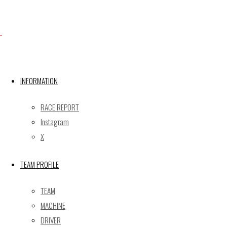
X
Post calendar
INFORMATION
2026年8月
月
火
水
木
金
土
日
RACE REPORT
Instagram
1
2
X
3
4
5
6
7
8
9
10
11
12
13
14
15
16
TEAM PROFILE
17
18
19
20
21
22
23
24
25
26
27
28
29
30
TEAM
31
MACHINE
« 5月
DRIVER