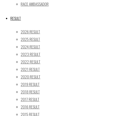
RACE AMBASSADOR
Recent posts
【レポート】2026 SUPER GT RD.4 FUJI 11号車 GAINER 
RESULT
【ギャラリー】2026 SUPER GT RD.4 FUJI 11号車 GAINER
2026 RESULT
【レポート】2026 SUPER GT RD.2 FUJI 11号車 GAINER 
2025 RESULT
【ギャラリー】2026 SUPER GT RD.2 FUJI 11号車 GAINER
2024 RESULT
【レポート】2026 SUPER GT RD.1 OKAYAMA 11号車 GAI
2023 RESULT
SEARCH
2022 RESULT
検
2021 RESULT
検
索
2020 RESULT
索
TOP
|
対
2019 RESULT
RACE REPORT
|
象:
2018 RESULT
TEAM
|
2017 RESULT
MACHINE
|
2016 RESULT
DRIVER
|
2015 RESULT