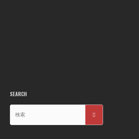
SEARCH
検
検
索
索
対
象: