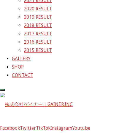
2021 RESULT
〒601-1251
2020 RESULT
京都府京都市左京区八瀬花尻町198-1
2019 RESULT
TEL：075-744-3367
2018 RESULT
FAX：075-744-3368
2017 RESULT
mail@gainer.asia
2016 RESULT
2015 RESULT
GALLERY
SHOP
CONTACT
Facebook
Twitter
TikTok
Instagram
Youtube
Facebook