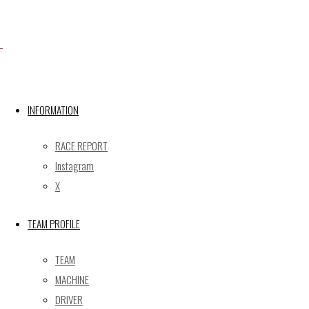
X
INFORMATION
Post calendar
2026年8月
RACE REPORT
月
火
水
木
金
土
日
Instagram
X
1
2
3
4
5
6
7
8
9
TEAM PROFILE
10
11
12
13
14
15
16
17
18
19
20
21
22
23
TEAM
24
25
26
27
28
29
30
MACHINE
31
DRIVER