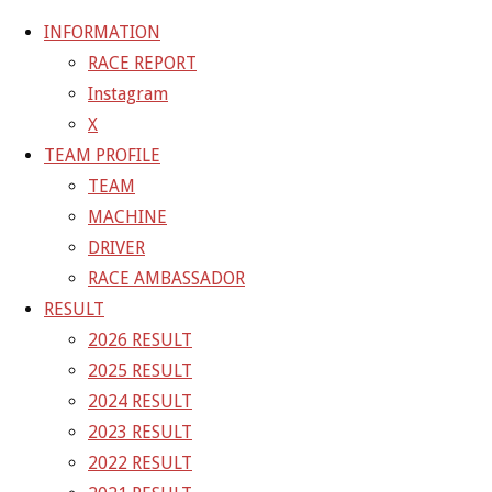
INFORMATION
RACE REPORT
Instagram
コ
X
ン
ホ
GALLERY
【ギャラリー】2022 SUPER GT RD.
TEAM PROFILE
テ
ー
TEAM
ン
ム
22-04-16_sgt1_2968
MACHINE
ツ
DRIVER
へ
RACE AMBASSADOR
フ
1500 × 1001
ピクセル
【ギャラリー】2022 SUP
ス
RESULT
ル
キ
2026 RESULT
サ
前の画像
ッ
2025 RESULT
イ
次の画像
プ
2024 RESULT
ズ
GAINER Inc.
2023 RESULT
2022 RESULT
株式会社ゲイナー