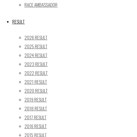
« 5月
RACE AMBASSADOR
Recent posts
RESULT
【レポート】2026 SUPER GT RD.4 FUJI 11号車 GAINER 
2026 RESULT
【ギャラリー】2026 SUPER GT RD.4 FUJI 11号車 GAINER
2025 RESULT
【レポート】2026 SUPER GT RD.2 FUJI 11号車 GAINER 
2024 RESULT
【ギャラリー】2026 SUPER GT RD.2 FUJI 11号車 GAINER
2023 RESULT
【レポート】2026 SUPER GT RD.1 OKAYAMA 11号車 GAI
2022 RESULT
SEARCH
2021 RESULT
検
2020 RESULT
検
索
2019 RESULT
索
TOP
|
対
2018 RESULT
RACE REPORT
|
象:
2017 RESULT
TEAM
|
2016 RESULT
MACHINE
|
2015 RESULT