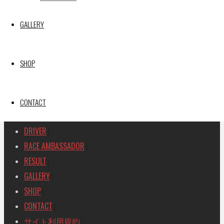
GAINER TANAX Z
GALLERY
SEARCH
検
検
索
SHOP
索
TOP
|
対
RACE REPORT
|
象:
TEAM
CONTACT
|
MACHINE
|
DRIVER
|
RACE AMBASSADOR
|
RESULT
|
GALLERY
|
SHOP
|
CONTACT
|
サイト利用規約
|