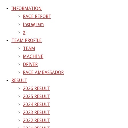
INFORMATION
RACE REPORT
Instagram
コ
X
ン
ホ
GALLERY
【ギャラリー】SUPER GT 2021 RD.7
TEAM PROFILE
テ
ー
MOTEGI 10号車 GAINER TANAX WITH IMPUL GT-R
TEAM
ン
ム
21-11-06_sgt_rd7_3029
MACHINE
ツ
DRIVER
へ
21-11-06_sgt_rd7_3029
RACE AMBASSADOR
ス
RESULT
キ
2026 RESULT
フ
1500 × 1001
ピクセル
【ギャラリー】SUPER GT 2021
ッ
2025 RESULT
ル
RD.7 MOTEGI 10号車 GAINER TANAX WITH IMPUL GT-
プ
2024 RESULT
サ
R
2023 RESULT
イ
2022 RESULT
ズ
前の画像