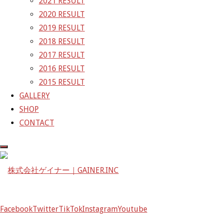
2021 RESULT
次の画像
2020 RESULT
GAINER Inc.
2019 RESULT
2018 RESULT
株式会社ゲイナー
2017 RESULT
〒601-1251
2016 RESULT
京都府京都市左京区八瀬花尻町198-1
2015 RESULT
TEL：075-744-3367
GALLERY
FAX：075-744-3368
SHOP
mail@gainer.asia
CONTACT
Facebook
Twitter
TikTok
Instagram
Youtube