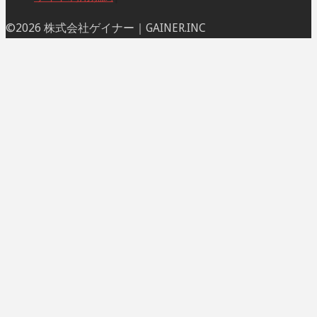
ト
©2026 株式会社ゲイナー｜GAINER.INC
ッ
プ
に
戻
る