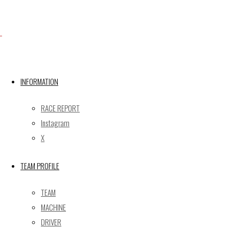
Facebook
INFORMATION
X
RACE REPORT
Instagram
X
Post calendar
2026年8月
TEAM PROFILE
月
火
水
木
金
土
日
TEAM
1
2
MACHINE
3
4
5
6
7
8
9
DRIVER
10
11
12
13
14
15
16