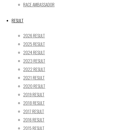
RACE AMBASSADOR
17
18
19
20
21
22
23
24
25
26
27
28
29
30
RESULT
31
2026 RESULT
« 5月
2025 RESULT
Recent posts
2024 RESULT
2023 RESULT
【レポート】2026 SUPER GT RD.4 FUJI 11号車 GAINER
TANAX Z
2022 RESULT
【ギャラリー】2026 SUPER GT RD.4 FUJI 11号車
2021 RESULT
GAINER TANAX Z
2020 RESULT
【レポート】2026 SUPER GT RD.2 FUJI 11号車 GAINER
2019 RESULT
TANAX Z
2018 RESULT
【ギャラリー】2026 SUPER GT RD.2 FUJI 11号車
2017 RESULT
GAINER TANAX Z
2016 RESULT
【レポート】2026 SUPER GT RD.1 OKAYAMA 11号車
2015 RESULT