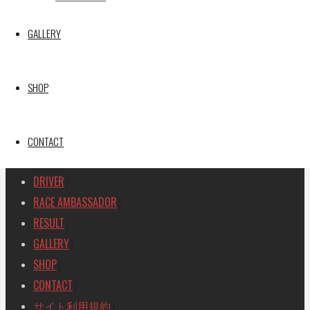
GAINER TANAX Z
GALLERY
SEARCH
検
検
索
SHOP
索
TOP
|
対
RACE REPORT
|
象:
TEAM
CONTACT
|
MACHINE
|
DRIVER
|
RACE AMBASSADOR
|
RESULT
|
GALLERY
|
SHOP
|
CONTACT
|
サイト利用規約
|