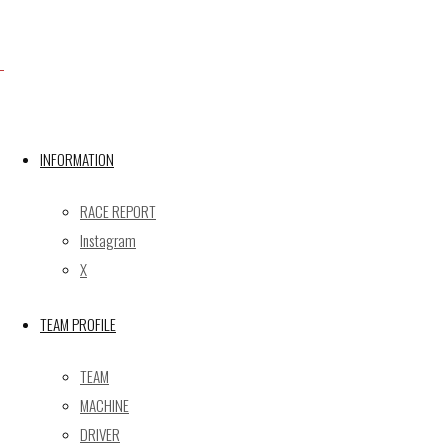
Facebook
INFORMATION
X
RACE REPORT
Instagram
X
Post calendar
2026年8月
TEAM PROFILE
月
火
水
木
金
土
日
TEAM
1
2
MACHINE
3
4
5
6
7
8
9
DRIVER
10
11
12
13
14
15
16