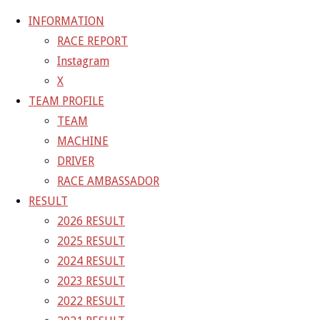
INFORMATION
RACE REPORT
Instagram
コ
X
ン
ホ
GALLERY
【ギャラリー】SUPER GT 2021 RD.7
TEAM PROFILE
テ
ー
MOTEGI 10号車 GAINER TANAX WITH IMPUL GT-R
TEAM
ン
ム
21-11-06_sgt_rd7_3007
MACHINE
ツ
DRIVER
へ
21-11-06_sgt_rd7_3007
RACE AMBASSADOR
ス
RESULT
キ
2026 RESULT
フ
1500 × 1000
ピクセル
【ギャラリー】SUPER GT 2021
ッ
2025 RESULT
ル
RD.7 MOTEGI 10号車 GAINER TANAX WITH IMPUL GT-
プ
2024 RESULT
サ
R
2023 RESULT
イ
2022 RESULT
ズ
前の画像