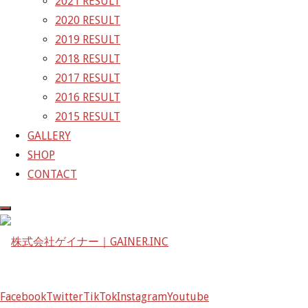
2021 RESULT
次の画像
2020 RESULT
GAINER Inc.
2019 RESULT
2018 RESULT
株式会社ゲイナー
2017 RESULT
〒601-1251
2016 RESULT
京都府京都市左京区八瀬花尻町198-1
2015 RESULT
TEL：075-744-3367
GALLERY
FAX：075-744-3368
SHOP
mail@gainer.asia
CONTACT
Facebook
Twitter
TikTok
Instagram
Youtube