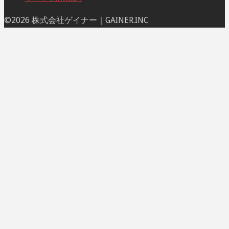
ト
©2026 株式会社ゲイナー｜GAINER.INC
ッ
プ
に
戻
る