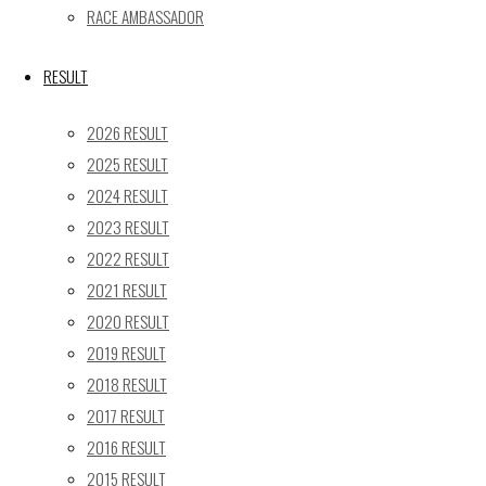
RACE AMBASSADOR
17
18
19
20
21
22
23
24
25
26
27
28
29
30
RESULT
31
2026 RESULT
« 5月
2025 RESULT
Recent posts
2024 RESULT
2023 RESULT
【レポート】2026 SUPER GT RD.4 FUJI 11号車 GAINER
TANAX Z
2022 RESULT
【ギャラリー】2026 SUPER GT RD.4 FUJI 11号車
2021 RESULT
GAINER TANAX Z
2020 RESULT
【レポート】2026 SUPER GT RD.2 FUJI 11号車 GAINER
2019 RESULT
TANAX Z
2018 RESULT
【ギャラリー】2026 SUPER GT RD.2 FUJI 11号車
2017 RESULT
GAINER TANAX Z
2016 RESULT
【レポート】2026 SUPER GT RD.1 OKAYAMA 11号車
2015 RESULT