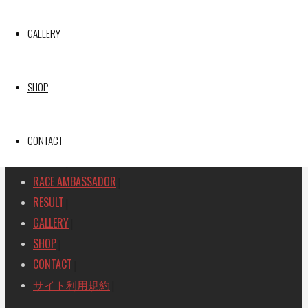
SEARCH
GALLERY
検
検
索
索
TOP
|
対
SHOP
RACE REPORT
|
象:
TEAM
|
MACHINE
CONTACT
|
DRIVER
|
RACE AMBASSADOR
|
RESULT
|
GALLERY
|
SHOP
|
CONTACT
|
サイト利用規約
|