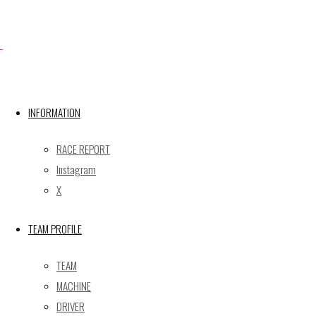
Facebook
INFORMATION
X
RACE REPORT
Instagram
Post calendar
X
2026年8月
月
火
水
木
金
土
日
TEAM PROFILE
1
2
TEAM
3
4
5
6
7
8
9
MACHINE
10
11
12
13
14
15
16
DRIVER
17
18
19
20
21
22
23