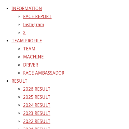
INFORMATION
RACE REPORT
Instagram
コ
X
ン
ホ
GALLERY
【ギャラリー】SUPER GT 2021 RD.4
TEAM PROFILE
テ
ー
MOTEGI 11号車 GAINER TANAX GT-R
21-07-
TEAM
ン
ム
17_sgt_rd4_0325-1
MACHINE
ツ
DRIVER
へ
21-07-17_sgt_rd4_0325-1
RACE AMBASSADOR
ス
RESULT
キ
2026 RESULT
フ
4800 × 3200
ピクセル
【ギャラリー】SUPER GT 2021
ッ
2025 RESULT
ル
RD.4 MOTEGI 11号車 GAINER TANAX GT-R
プ
2024 RESULT
サ
2023 RESULT
イ
前の画像
2022 RESULT
ズ
次の画像