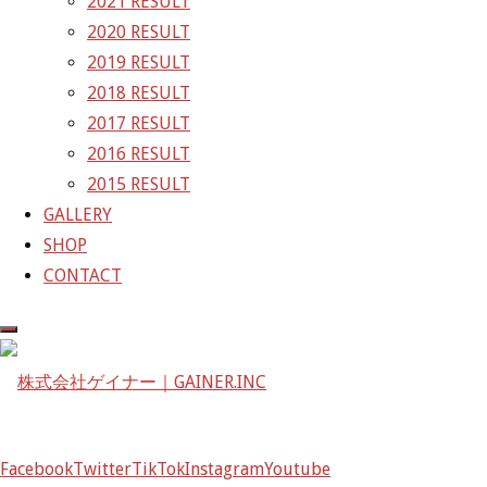
2021 RESULT
GAINER Inc.
2020 RESULT
2019 RESULT
株式会社ゲイナー
2018 RESULT
〒601-1251
2017 RESULT
京都府京都市左京区八瀬花尻町198-1
2016 RESULT
TEL：075-744-3367
2015 RESULT
FAX：075-744-3368
GALLERY
mail@gainer.asia
SHOP
CONTACT
Facebook
Twitter
TikTok
Instagram
Youtube