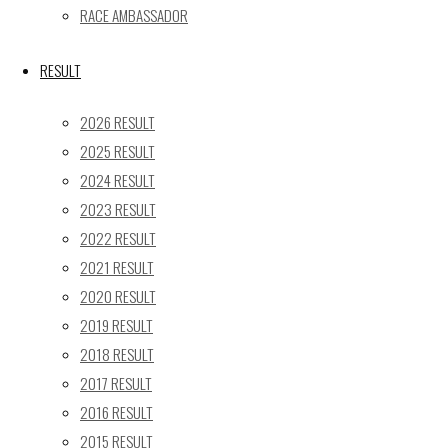
RACE AMBASSADOR
24
25
26
27
28
29
30
31
RESULT
« 5月
2026 RESULT
Recent posts
2025 RESULT
2024 RESULT
【レポート】2026 SUPER GT RD.4 FUJI 11号車 GAINER
2023 RESULT
TANAX Z
【ギャラリー】2026 SUPER GT RD.4 FUJI 11号車
2022 RESULT
GAINER TANAX Z
2021 RESULT
【レポート】2026 SUPER GT RD.2 FUJI 11号車 GAINER
2020 RESULT
TANAX Z
2019 RESULT
【ギャラリー】2026 SUPER GT RD.2 FUJI 11号車
2018 RESULT
GAINER TANAX Z
2017 RESULT
【レポート】2026 SUPER GT RD.1 OKAYAMA 11号車
2016 RESULT
GAINER TANAX Z
2015 RESULT