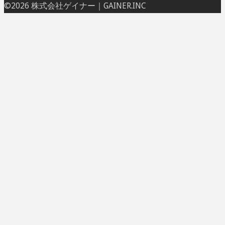
ト
©2026 株式会社ゲイナー｜GAINER.INC
ッ
プ
に
戻
る