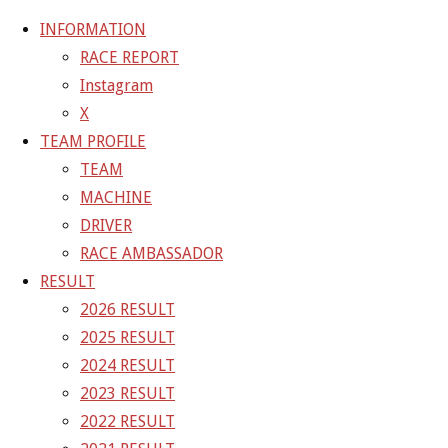
INFORMATION
RACE REPORT
Instagram
コ
X
ン
ホ
GALLERY
【ギャラリー】SUPER GT 2021 RD.2
TEAM PROFILE
テ
ー
TEAM
ン
ム
21-05-03_sgt_rd2_1183
MACHINE
ツ
DRIVER
へ
RACE AMBASSADOR
フ
2000 × 1333
ピクセル
【ギャラリー】SUPER GT
ス
RESULT
ル
キ
2026 RESULT
サ
前の画像
ッ
2025 RESULT
イ
次の画像
プ
2024 RESULT
ズ
GAINER Inc.
2023 RESULT
2022 RESULT
株式会社ゲイナー