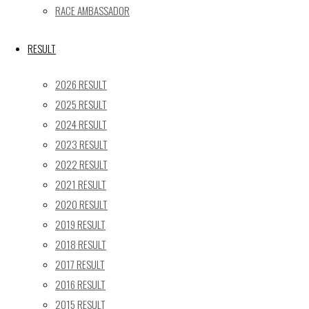
« 5月
RACE AMBASSADOR
Recent posts
RESULT
【レポート】2026 SUPER GT RD.4 FUJI 11号車 GAINER 
2026 RESULT
【ギャラリー】2026 SUPER GT RD.4 FUJI 11号車 GAINER
2025 RESULT
【レポート】2026 SUPER GT RD.2 FUJI 11号車 GAINER 
2024 RESULT
【ギャラリー】2026 SUPER GT RD.2 FUJI 11号車 GAINER
2023 RESULT
【レポート】2026 SUPER GT RD.1 OKAYAMA 11号車 GAI
2022 RESULT
SEARCH
2021 RESULT
検
2020 RESULT
検
索
2019 RESULT
索
TOP
|
対
2018 RESULT
RACE REPORT
|
象:
2017 RESULT
TEAM
|
2016 RESULT
MACHINE
|
2015 RESULT