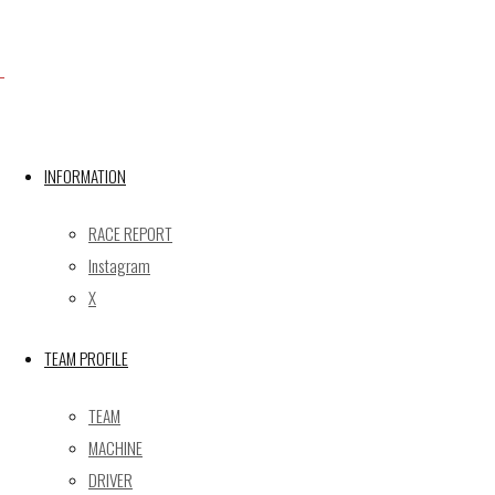
X
INFORMATION
Post calendar
2026年8月
RACE REPORT
月
火
水
木
金
土
日
Instagram
X
1
2
3
4
5
6
7
8
9
TEAM PROFILE
10
11
12
13
14
15
16
17
18
19
20
21
22
23
TEAM
24
25
26
27
28
29
30
MACHINE
31
DRIVER