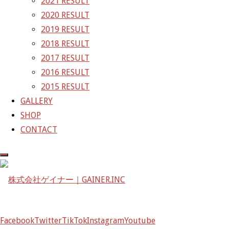
2021 RESULT
〒601-1251
2020 RESULT
京都府京都市左京区八瀬花尻町198-1
2019 RESULT
TEL：075-744-3367
2018 RESULT
FAX：075-744-3368
2017 RESULT
mail@gainer.asia
2016 RESULT
2015 RESULT
GALLERY
SHOP
CONTACT
Facebook
Twitter
TikTok
Instagram
Youtube
Facebook