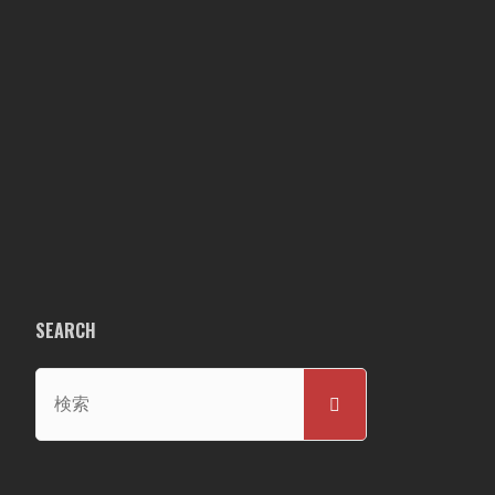
SEARCH
検
検
索
索
対
象: