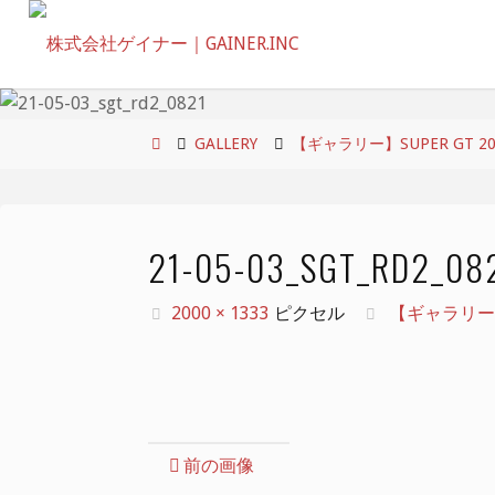
コ
ン
テ
ン
ツ
ホ
GALLERY
【ギャラリー】SUPER GT 2021 
へ
ー
ス
ム
キ
21-05-03_SGT_RD2_08
ッ
プ
フ
2000 × 1333
ピクセル
【ギャラリー】SUP
ル
サ
イ
ズ
前の画像