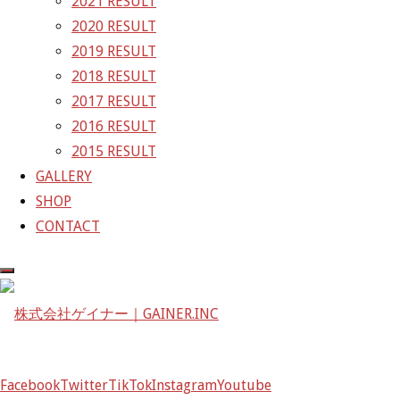
2021 RESULT
GAINER Inc.
2020 RESULT
2019 RESULT
株式会社ゲイナー
2018 RESULT
〒601-1251
2017 RESULT
京都府京都市左京区八瀬花尻町198-1
2016 RESULT
TEL：075-744-3367
2015 RESULT
FAX：075-744-3368
GALLERY
mail@gainer.asia
SHOP
CONTACT
Facebook
Twitter
TikTok
Instagram
Youtube