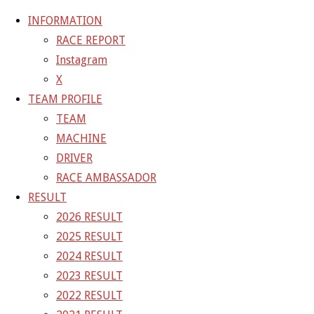
INFORMATION
RACE REPORT
Instagram
コ
X
ン
ホ
GALLERY
【ギャラリー】SUPER GT 2021 RD.2 FUJI 10
TEAM PROFILE
テ
ー
号車 GAINER TANAX WITH IMPUL GT-R
21-05-
TEAM
ン
ム
04_sgt_rd2_2190
MACHINE
ツ
DRIVER
へ
21-05-04_sgt_rd2_2190
RACE AMBASSADOR
ス
RESULT
キ
2026 RESULT
フ
2000 × 1333
ピクセル
【ギャラリー】SUPER GT 2021
ッ
2025 RESULT
ル
RD.2 FUJI 10号車 GAINER TANAX WITH IMPUL GT-R
プ
2024 RESULT
サ
2023 RESULT
イ
前の画像
2022 RESULT
ズ
次の画像