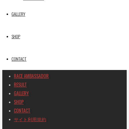
SEARCH
GALLERY
検
検
索
索
TOP
|
対
SHOP
RACE REPORT
|
象:
TEAM
|
MACHINE
CONTACT
|
DRIVER
|
RACE AMBASSADOR
|
RESULT
|
GALLERY
|
SHOP
|
CONTACT
|
サイト利用規約
|