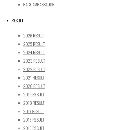
RACE AMBASSADOR
24
25
26
27
28
29
30
31
RESULT
« 5月
2026 RESULT
Recent posts
2025 RESULT
2024 RESULT
【レポート】2026 SUPER GT RD.4 FUJI 11号車 GAINER
2023 RESULT
TANAX Z
【ギャラリー】2026 SUPER GT RD.4 FUJI 11号車
2022 RESULT
GAINER TANAX Z
2021 RESULT
【レポート】2026 SUPER GT RD.2 FUJI 11号車 GAINER
2020 RESULT
TANAX Z
2019 RESULT
【ギャラリー】2026 SUPER GT RD.2 FUJI 11号車
2018 RESULT
GAINER TANAX Z
2017 RESULT
【レポート】2026 SUPER GT RD.1 OKAYAMA 11号車
2016 RESULT
GAINER TANAX Z
2015 RESULT