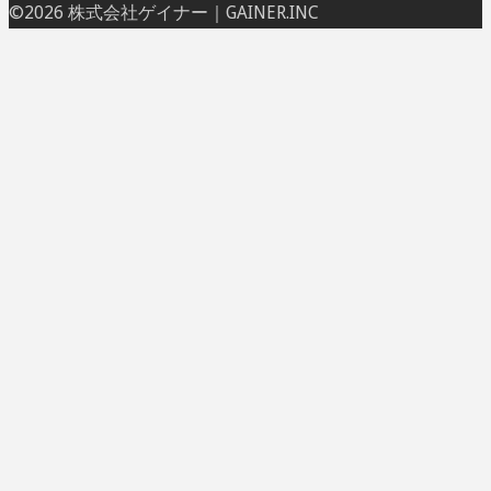
ト
©2026 株式会社ゲイナー｜GAINER.INC
ッ
プ
に
戻
る