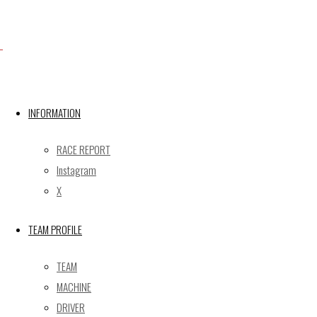
Facebook
INFORMATION
X
RACE REPORT
Instagram
Post calendar
X
2026年8月
月
火
水
木
金
土
日
TEAM PROFILE
1
2
TEAM
3
4
5
6
7
8
9
MACHINE
10
11
12
13
14
15
16
DRIVER
17
18
19
20
21
22
23