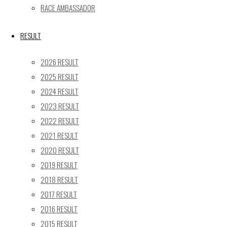
RACE AMBASSADOR
京都府京都市左京区八瀬花尻町198-1
TEL：075-744-3367
RESULT
FAX：075-744-3368
mail@gainer.asia
2026 RESULT
2025 RESULT
2024 RESULT
2023 RESULT
2022 RESULT
2021 RESULT
2020 RESULT
2019 RESULT
2018 RESULT
2017 RESULT
2016 RESULT
Facebook
2015 RESULT