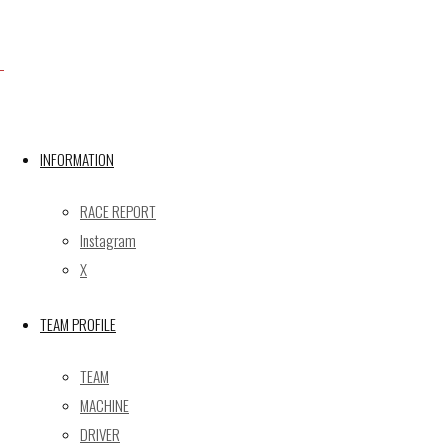
INFORMATION
RACE REPORT
Instagram
【予選】Rd.7 MOTEGI 10号車 GT-R NISMO｜SUPER
X
GT2020
【決勝】Rd.7 MOTEGI 10号車 GT-R NISMO｜SUPER
TEAM PROFILE
GT2020
GAINER Inc.
TEAM
MACHINE
株式会社ゲイナー
DRIVER
〒601-1251