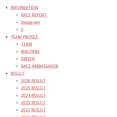
INFORMATION
RACE REPORT
Instagram
コ
X
ン
TEAM PROFILE
テ
ホ
GALLERY
【予選】Rd.7 MOTEGI 11号車 GT-R NISMO｜
TEAM
ン
ー
SUPER GT2020
MACHINE
ツ
ム
DRIVER
へ
RACE AMBASSADOR
ス
RESULT
キ
2026 RESULT
ッ
2025 RESULT
プ
2024 RESULT
2023 RESULT
2022 RESULT