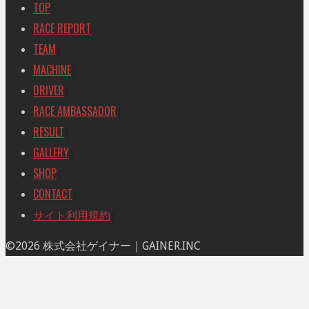
索
TOP
|
対
RACE REPORT
|
象:
TEAM
|
MACHINE
|
DRIVER
|
RACE AMBASSADOR
|
RESULT
|
GALLERY
|
SHOP
|
CONTACT
|
サイト利用規約
|
ト
©2026 株式会社ゲイナー｜GAINER.INC
ッ
プ
に