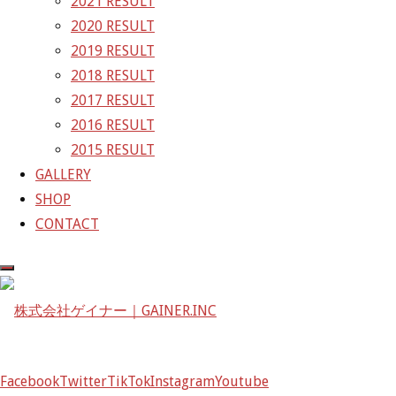
2021 RESULT
2020 RESULT
2019 RESULT
GALLERY
2018 RESULT
2017 RESULT
【予選】Rd.7 MOTEGI 11号車
2016 RESULT
2015 RESULT
GT-R NISMO｜SUPER GT2020
GALLERY
SHOP
CONTACT
2020年11月14日
2021年4月5日
Facebook
Twitter
TikTok
Instagram
Youtube