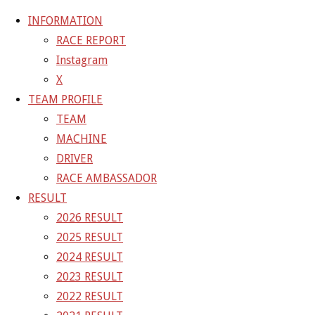
INFORMATION
RACE REPORT
Instagram
コ
X
ン
ホ
FF6AF52E-BC71-4F3A-9FD5-5B678AC2CD62
TEAM PROFILE
テ
ー
FF6AF52E-BC71-4F3A-9FD5-5B678AC2CD62
TEAM
ン
ム
MACHINE
ツ
FF6AF52E-BC71-4F3A-9FD5-
DRIVER
へ
RACE AMBASSADOR
ス
5B678AC2CD62
RESULT
キ
2026 RESULT
ッ
2025 RESULT
フ
プ
1400 × 934
ピクセル
2024 RESULT
ル
2023 RESULT
サ
前の画像
2022 RESULT
イ
次の画像