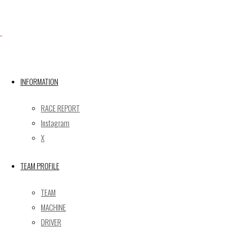
Facebook
INFORMATION
X
RACE REPORT
Instagram
Post calendar
X
2026年8月
月
火
水
木
金
土
日
TEAM PROFILE
1
2
TEAM
3
4
5
6
7
8
9
MACHINE
10
11
12
13
14
15
16
DRIVER