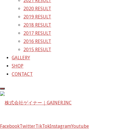
2021 RESULT
ズ
GAINER Inc.
2020 RESULT
2019 RESULT
株式会社ゲイナー
2018 RESULT
〒601-1251
2017 RESULT
京都府京都市左京区八瀬花尻町198-1
2016 RESULT
TEL：075-744-3367
2015 RESULT
FAX：075-744-3368
GALLERY
mail@gainer.asia
SHOP
CONTACT
Facebook
Twitter
TikTok
Instagram
Youtube