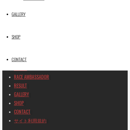
SEARCH
GALLERY
検
検
索
索
TOP
|
SHOP
対
RACE REPORT
|
象:
TEAM
|
MACHINE
CONTACT
|
DRIVER
|
RACE AMBASSADOR
|
RESULT
|
GALLERY
|
SHOP
|
CONTACT
|
サイト利用規約
|