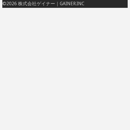
ト
©2026 株式会社ゲイナー｜GAINER.INC
ッ
プ
に
戻
る