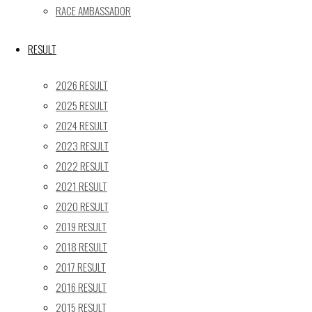
17
18
19
20
21
22
23
RACE AMBASSADOR
24
25
26
27
28
29
30
31
RESULT
« 5月
2026 RESULT
Recent posts
2025 RESULT
2024 RESULT
【レポート】2026 SUPER GT RD.4 FUJI 11号車 GAINER
2023 RESULT
TANAX Z
2022 RESULT
【ギャラリー】2026 SUPER GT RD.4 FUJI 11号車
GAINER TANAX Z
2021 RESULT
【レポート】2026 SUPER GT RD.2 FUJI 11号車 GAINER
2020 RESULT
TANAX Z
2019 RESULT
【ギャラリー】2026 SUPER GT RD.2 FUJI 11号車
2018 RESULT
GAINER TANAX Z
2017 RESULT
【レポート】2026 SUPER GT RD.1 OKAYAMA 11号車
2016 RESULT
GAINER TANAX Z
2015 RESULT