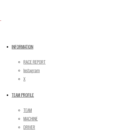
Facebook
INFORMATION
X
RACE REPORT
Instagram
Post calendar
X
2026年8月
月
火
水
木
金
土
日
TEAM PROFILE
1
2
TEAM
3
4
5
6
7
8
9
MACHINE
10
11
12
13
14
15
16
DRIVER