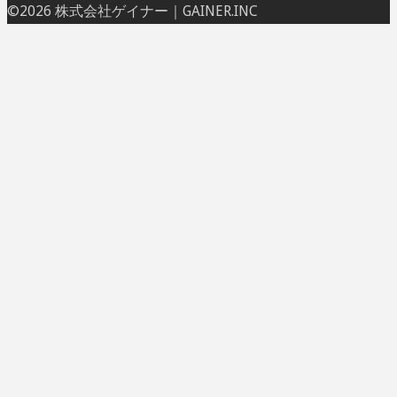
ト
©2026 株式会社ゲイナー｜GAINER.INC
ッ
プ
に
戻
る