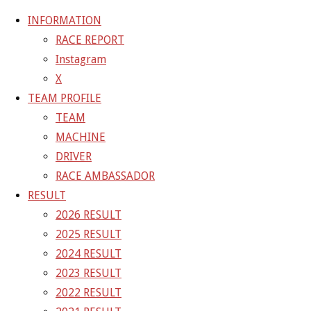
INFORMATION
RACE REPORT
Instagram
コ
X
ン
ホ
C9DC74BC-6A9A-4283-9AC2-A202402F2A26
TEAM PROFILE
テ
ー
C9DC74BC-6A9A-4283-9AC2-A202402F2A26
TEAM
ン
ム
MACHINE
ツ
C9DC74BC-6A9A-4283-9AC2-
DRIVER
へ
RACE AMBASSADOR
ス
A202402F2A26
RESULT
キ
2026 RESULT
ッ
2025 RESULT
フ
プ
1400 × 1050
ピクセル
2024 RESULT
ル
2023 RESULT
サ
前の画像
2022 RESULT
イ
次の画像