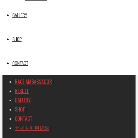
SEARCH
GALLERY
検
検
索
索
TOP
|
SHOP
対
RACE REPORT
|
象:
TEAM
|
MACHINE
CONTACT
|
DRIVER
|
RACE AMBASSADOR
|
RESULT
|
GALLERY
|
SHOP
|
CONTACT
|
サイト利用規約
|