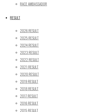
17
18
19
20
21
22
23
RACE AMBASSADOR
24
25
26
27
28
29
30
31
RESULT
« 5月
2026 RESULT
Recent posts
2025 RESULT
2024 RESULT
【レポート】2026 SUPER GT RD.4 FUJI 11号車 GAINER
2023 RESULT
TANAX Z
2022 RESULT
【ギャラリー】2026 SUPER GT RD.4 FUJI 11号車
GAINER TANAX Z
2021 RESULT
【レポート】2026 SUPER GT RD.2 FUJI 11号車 GAINER
2020 RESULT
TANAX Z
2019 RESULT
【ギャラリー】2026 SUPER GT RD.2 FUJI 11号車
2018 RESULT
GAINER TANAX Z
2017 RESULT
【レポート】2026 SUPER GT RD.1 OKAYAMA 11号車
2016 RESULT
GAINER TANAX Z
2015 RESULT