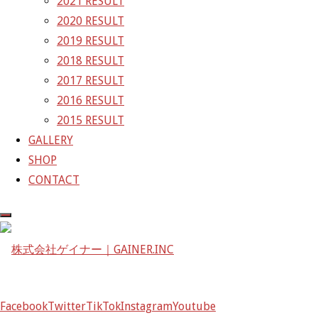
2021 RESULT
ズ
GAINER Inc.
2020 RESULT
2019 RESULT
株式会社ゲイナー
2018 RESULT
〒601-1251
2017 RESULT
京都府京都市左京区八瀬花尻町198-1
2016 RESULT
TEL：075-744-3367
2015 RESULT
FAX：075-744-3368
GALLERY
mail@gainer.asia
SHOP
CONTACT
Facebook
Twitter
TikTok
Instagram
Youtube