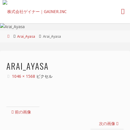
コ
ン
テ
ン
ツ
ホ
Arai_Ayasa
Arai_Ayasa
へ
ー
ス
ム
キ
ッ
ARAI_AYASA
プ
フ
1046 × 1568
ピクセル
ル
サ
イ
ズ
前の画像
次の画像