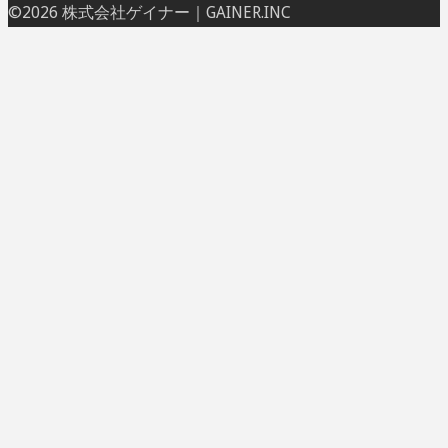
ト
©2026 株式会社ゲイナー｜GAINER.INC
ッ
プ
に
戻
る