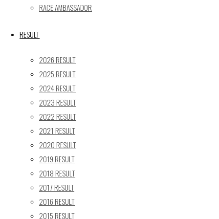
17
18
19
20
21
22
23
RACE AMBASSADOR
24
25
26
27
28
29
30
31
RESULT
« 5月
2026 RESULT
Recent posts
2025 RESULT
2024 RESULT
【レポート】2026 SUPER GT RD.4 FUJI 11号車 GAINER
2023 RESULT
TANAX Z
2022 RESULT
【ギャラリー】2026 SUPER GT RD.4 FUJI 11号車
GAINER TANAX Z
2021 RESULT
【レポート】2026 SUPER GT RD.2 FUJI 11号車 GAINER
2020 RESULT
TANAX Z
2019 RESULT
【ギャラリー】2026 SUPER GT RD.2 FUJI 11号車
2018 RESULT
GAINER TANAX Z
2017 RESULT
【レポート】2026 SUPER GT RD.1 OKAYAMA 11号車
2016 RESULT
GAINER TANAX Z
2015 RESULT