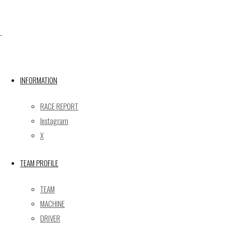
Facebook
INFORMATION
X
RACE REPORT
Instagram
Post calendar
X
2026年8月
月
火
水
木
金
土
日
TEAM PROFILE
1
2
TEAM
3
4
5
6
7
8
9
MACHINE
10
11
12
13
14
15
16
DRIVER