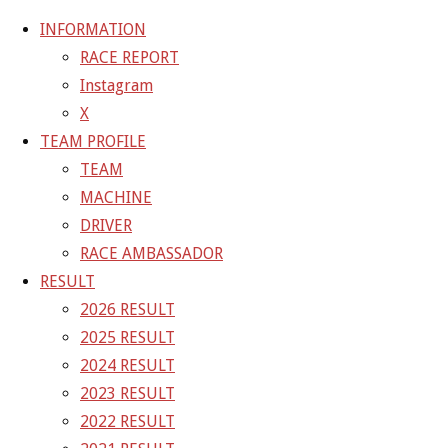
INFORMATION
RACE REPORT
Instagram
コ
X
ン
ホ
AEAB9CD7-B607-4620-8830-7673E70AC20B
TEAM PROFILE
テ
ー
AEAB9CD7-B607-4620-8830-7673E70AC20B
TEAM
ン
ム
MACHINE
ツ
AEAB9CD7-B607-4620-8830-
DRIVER
へ
RACE AMBASSADOR
ス
7673E70AC20B
RESULT
キ
2026 RESULT
ッ
2025 RESULT
フ
プ
1400 × 1050
ピクセル
2024 RESULT
ル
2023 RESULT
サ
前の画像
2022 RESULT
イ
次の画像