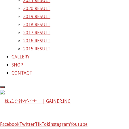
2021 RESULT
ズ
GAINER Inc.
2020 RESULT
2019 RESULT
株式会社ゲイナー
2018 RESULT
〒601-1251
2017 RESULT
京都府京都市左京区八瀬花尻町198-1
2016 RESULT
TEL：075-744-3367
2015 RESULT
FAX：075-744-3368
GALLERY
mail@gainer.asia
SHOP
CONTACT
Facebook
Twitter
TikTok
Instagram
Youtube