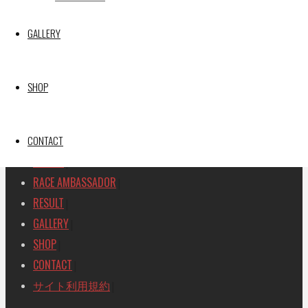
SEARCH
GALLERY
検
検
索
索
TOP
|
SHOP
対
RACE REPORT
|
象:
TEAM
|
MACHINE
CONTACT
|
DRIVER
|
RACE AMBASSADOR
|
RESULT
|
GALLERY
|
SHOP
|
CONTACT
|
サイト利用規約
|