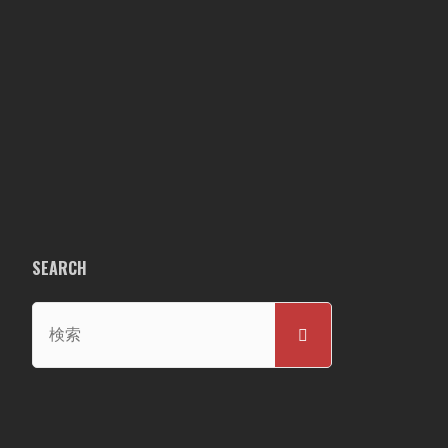
SEARCH
検
検
索
索
対
象: