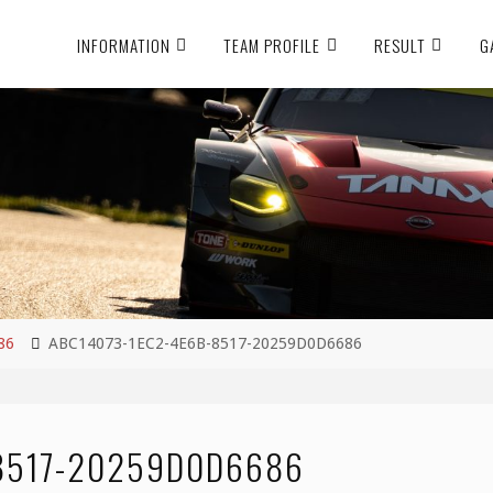
INFORMATION
TEAM PROFILE
RESULT
G
86
ABC14073-1EC2-4E6B-8517-20259D0D6686
8517-20259D0D6686