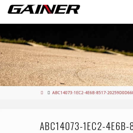
コ
ン
テ
ン
ツ
へ
ス
キ
ッ
プ
ホ
ABC14073-1EC2-4E6B-8517-20259D0D66
ー
ム
ABC14073-1EC2-4E6B-