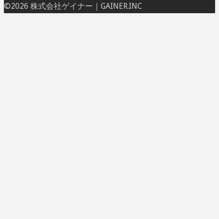
ト
©2026 株式会社ゲイナー｜GAINER.INC
ッ
プ
に
戻
る