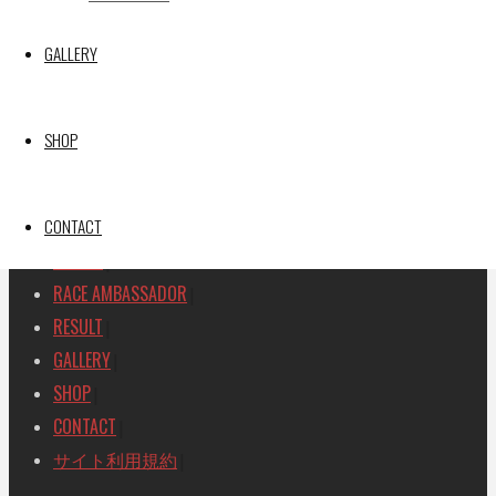
SEARCH
GALLERY
検
検
索
索
TOP
|
SHOP
対
RACE REPORT
|
象:
TEAM
|
MACHINE
CONTACT
|
DRIVER
|
RACE AMBASSADOR
|
RESULT
|
GALLERY
|
SHOP
|
CONTACT
|
サイト利用規約
|