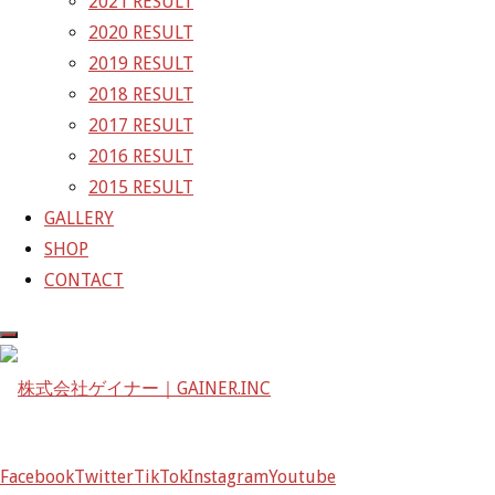
2021 RESULT
ズ
GAINER Inc.
2020 RESULT
2019 RESULT
株式会社ゲイナー
2018 RESULT
〒601-1251
2017 RESULT
京都府京都市左京区八瀬花尻町198-1
2016 RESULT
TEL：075-744-3367
2015 RESULT
FAX：075-744-3368
GALLERY
mail@gainer.asia
SHOP
CONTACT
Facebook
Twitter
TikTok
Instagram
Youtube