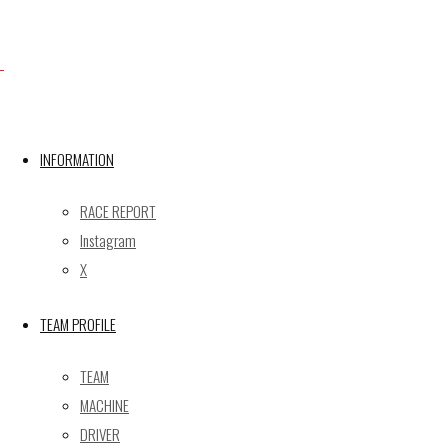
Facebook
INFORMATION
X
RACE REPORT
Instagram
Post calendar
X
2026年8月
月
火
水
木
金
土
日
TEAM PROFILE
1
2
TEAM
3
4
5
6
7
8
9
MACHINE
10
11
12
13
14
15
16
DRIVER