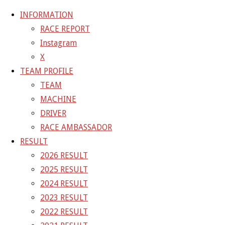
INFORMATION
RACE REPORT
Instagram
コ
X
ン
ホ
828759E5-2FE2-4B02-86DC-ACCABD4F3F7C
TEAM PROFILE
テ
ー
828759E5-2FE2-4B02-86DC-ACCABD4F3F7C
TEAM
ン
ム
MACHINE
ツ
828759E5-2FE2-4B02-86DC-
DRIVER
へ
RACE AMBASSADOR
ス
ACCABD4F3F7C
RESULT
キ
2026 RESULT
ッ
2025 RESULT
フ
プ
1400 × 934
ピクセル
2024 RESULT
ル
2023 RESULT
サ
前の画像
2022 RESULT
イ
次の画像