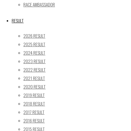
17
18
19
20
21
22
23
RACE AMBASSADOR
24
25
26
27
28
29
30
31
RESULT
« 5月
2026 RESULT
Recent posts
2025 RESULT
2024 RESULT
【レポート】2026 SUPER GT RD.4 FUJI 11号車 GAINER
2023 RESULT
TANAX Z
2022 RESULT
【ギャラリー】2026 SUPER GT RD.4 FUJI 11号車
GAINER TANAX Z
2021 RESULT
【レポート】2026 SUPER GT RD.2 FUJI 11号車 GAINER
2020 RESULT
TANAX Z
2019 RESULT
【ギャラリー】2026 SUPER GT RD.2 FUJI 11号車
2018 RESULT
GAINER TANAX Z
2017 RESULT
【レポート】2026 SUPER GT RD.1 OKAYAMA 11号車
2016 RESULT
GAINER TANAX Z
2015 RESULT