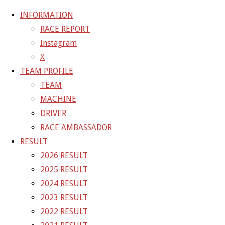
INFORMATION
RACE REPORT
Instagram
コ
X
ン
ホ
6FE8FBEC-A9A4-4980-AB97-96A159D2B1D4
TEAM PROFILE
テ
ー
6FE8FBEC-A9A4-4980-AB97-96A159D2B1D4
TEAM
ン
ム
MACHINE
ツ
6FE8FBEC-A9A4-4980-AB97-
DRIVER
へ
RACE AMBASSADOR
ス
96A159D2B1D4
RESULT
キ
2026 RESULT
ッ
2025 RESULT
フ
プ
1400 × 1050
ピクセル
2024 RESULT
ル
2023 RESULT
サ
前の画像
2022 RESULT
イ
次の画像