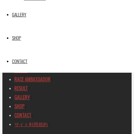
SEARCH
GALLERY
検
検
索
索
TOP
|
SHOP
対
RACE REPORT
|
象:
TEAM
|
MACHINE
CONTACT
|
DRIVER
|
RACE AMBASSADOR
|
RESULT
|
GALLERY
|
SHOP
|
CONTACT
|
サイト利用規約
|