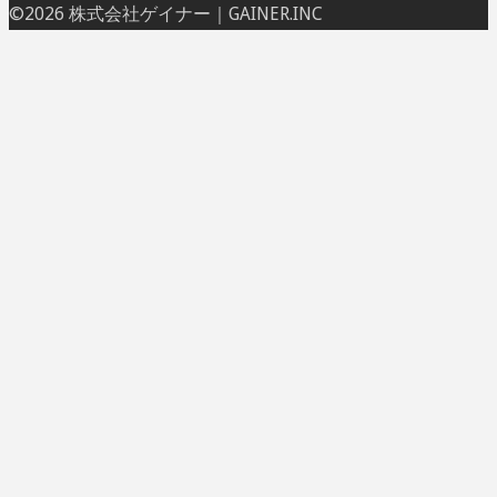
ト
©2026 株式会社ゲイナー｜GAINER.INC
ッ
プ
に
戻
る