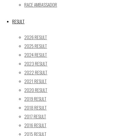
17
18
19
20
21
22
23
RACE AMBASSADOR
24
25
26
27
28
29
30
31
RESULT
« 5月
2026 RESULT
Recent posts
2025 RESULT
2024 RESULT
【レポート】2026 SUPER GT RD.4 FUJI 11号車 GAINER
2023 RESULT
TANAX Z
2022 RESULT
【ギャラリー】2026 SUPER GT RD.4 FUJI 11号車
GAINER TANAX Z
2021 RESULT
【レポート】2026 SUPER GT RD.2 FUJI 11号車 GAINER
2020 RESULT
TANAX Z
2019 RESULT
【ギャラリー】2026 SUPER GT RD.2 FUJI 11号車
2018 RESULT
GAINER TANAX Z
2017 RESULT
【レポート】2026 SUPER GT RD.1 OKAYAMA 11号車
2016 RESULT
GAINER TANAX Z
2015 RESULT