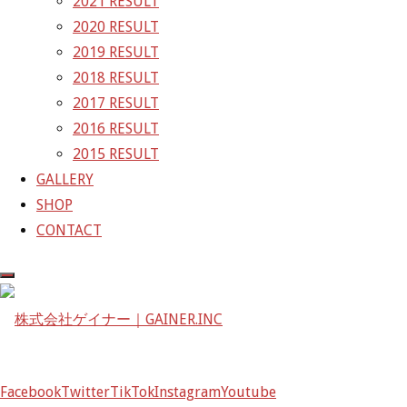
2021 RESULT
ズ
GAINER Inc.
2020 RESULT
2019 RESULT
株式会社ゲイナー
2018 RESULT
〒601-1251
2017 RESULT
京都府京都市左京区八瀬花尻町198-1
2016 RESULT
TEL：075-744-3367
2015 RESULT
FAX：075-744-3368
GALLERY
mail@gainer.asia
SHOP
CONTACT
Facebook
Twitter
TikTok
Instagram
Youtube