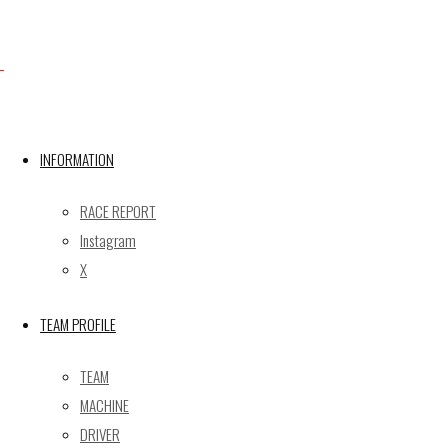
Facebook
INFORMATION
X
RACE REPORT
Instagram
Post calendar
X
2026年8月
月
火
水
木
金
土
日
TEAM PROFILE
1
2
TEAM
3
4
5
6
7
8
9
MACHINE
10
11
12
13
14
15
16
DRIVER