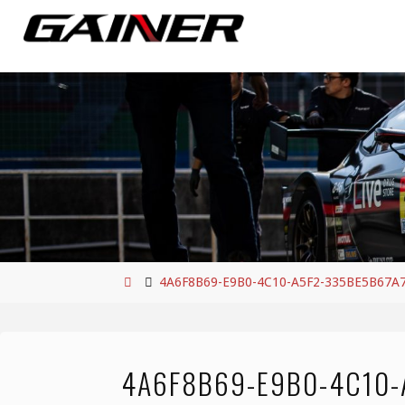
コ
ン
テ
ン
ツ
へ
ス
キ
ッ
プ
ホ
4A6F8B69-E9B0-4C10-A5F2-335BE5B67A
ー
ム
4A6F8B69-E9B0-4C10-