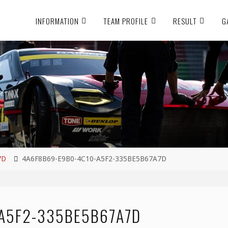
INFORMATION
TEAM PROFILE
RESULT
G
7D
4A6F8B69-E9B0-4C10-A5F2-335BE5B67A7D
A5F2-335BE5B67A7D