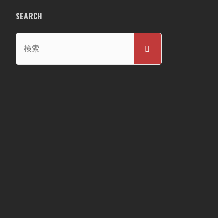
SEARCH
検
検
索
索
対
象: