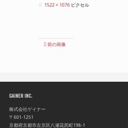
フ
1522 × 1076
ピクセル
ル
サ
イ
ズ
前の画像
GAINER INC.
株式会社ゲイナー
〒601-1251
京都府京都市左京区八瀬花尻町198-1