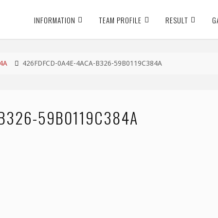
INFORMATION
TEAM PROFILE
RESULT
G
4A
426FDFCD-0A4E-4ACA-B326-59B0119C384A
-B326-59B0119C384A