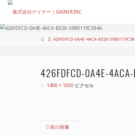
コ
ン
テ
ン
ツ
ホ
426FDFCD-0A4E-4ACA-B326-59B0119C38
へ
ー
ス
ム
キ
426FDFCD-0A4E-4ACA
ッ
プ
フ
1400 × 1050
ピクセル
ル
サ
イ
ズ
前の画像