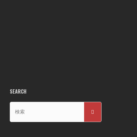
SEARCH
検
検
索
索
対
象: