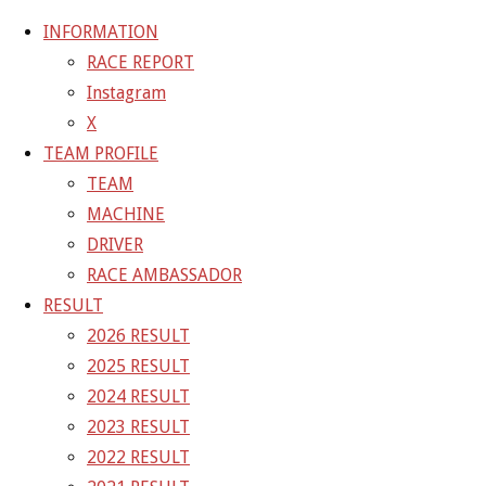
INFORMATION
RACE REPORT
Instagram
コ
X
ン
ホ
40B5A08D-B22C-475A-B8D2-C2E12BAAC
TEAM PROFILE
テ
ー
TEAM
ン
ム
40B5A08D-B22C-475A-B
MACHINE
ツ
DRIVER
へ
RACE AMBASSADOR
フ
1400 × 1050
ピクセル
ス
RESULT
ル
キ
2026 RESULT
サ
前の画像
ッ
2025 RESULT
イ
次の画像
プ
2024 RESULT
ズ
GAINER Inc.
2023 RESULT
2022 RESULT
株式会社ゲイナー