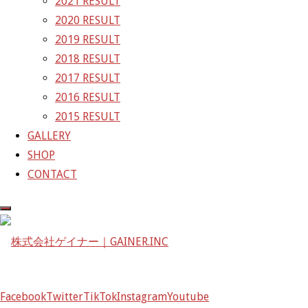
2021 RESULT
〒601-1251
2020 RESULT
京都府京都市左京区八瀬花尻町198-1
2019 RESULT
TEL：075-744-3367
2018 RESULT
FAX：075-744-3368
2017 RESULT
mail@gainer.asia
2016 RESULT
2015 RESULT
GALLERY
SHOP
CONTACT
Facebook
Twitter
TikTok
Instagram
Youtube
Facebook