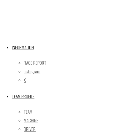
X
INFORMATION
Post calendar
2026年8月
RACE REPORT
月
火
水
木
金
土
日
Instagram
X
1
2
3
4
5
6
7
8
9
TEAM PROFILE
10
11
12
13
14
15
16
17
18
19
20
21
22
23
TEAM
24
25
26
27
28
29
30
MACHINE
31
DRIVER