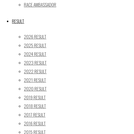
« 5月
RACE AMBASSADOR
Recent posts
RESULT
【レポート】2026 SUPER GT RD.4 FUJI 11号車 GAINER 
2026 RESULT
【ギャラリー】2026 SUPER GT RD.4 FUJI 11号車 GAINER
2025 RESULT
【レポート】2026 SUPER GT RD.2 FUJI 11号車 GAINER 
2024 RESULT
【ギャラリー】2026 SUPER GT RD.2 FUJI 11号車 GAINER
2023 RESULT
【レポート】2026 SUPER GT RD.1 OKAYAMA 11号車 GAI
2022 RESULT
SEARCH
2021 RESULT
検
2020 RESULT
検
索
2019 RESULT
索
TOP
|
対
2018 RESULT
RACE REPORT
|
象:
2017 RESULT
TEAM
|
2016 RESULT
MACHINE
|
2015 RESULT