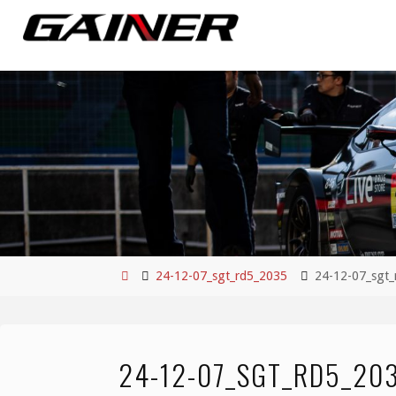
コ
ン
テ
ン
ツ
へ
ス
キ
ッ
プ
ホ
24-12-07_sgt_rd5_2035
24-12-07_sgt
ー
ム
24-12-07_SGT_RD5_20