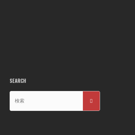
SEARCH
検
検
索
索
対
象: