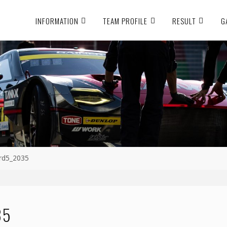
INFORMATION
TEAM PROFILE
RESULT
G
_rd5_2035
35