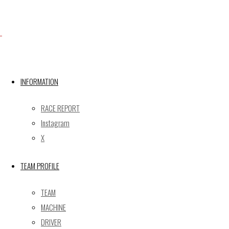
X
INFORMATION
Post calendar
2026年8月
RACE REPORT
月
火
水
木
金
土
日
Instagram
X
1
2
3
4
5
6
7
8
9
TEAM PROFILE
10
11
12
13
14
15
16
17
18
19
20
21
22
23
TEAM
24
25
26
27
28
29
30
MACHINE
31
DRIVER