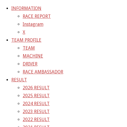
INFORMATION
RACE REPORT
Instagram
コ
X
ン
ホ
20-11-29_sgt_rd8_5122
20-11-29_sgt_rd8_5122
TEAM PROFILE
テ
ー
TEAM
ン
ム
20-11-29_sgt_rd8_5122
MACHINE
ツ
DRIVER
へ
RACE AMBASSADOR
フ
1200 × 800
ピクセル
ス
RESULT
ル
キ
2026 RESULT
サ
前の画像
ッ
2025 RESULT
イ
次の画像
プ
2024 RESULT
ズ
GAINER Inc.
2023 RESULT
2022 RESULT
株式会社ゲイナー