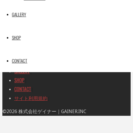
索
索
TOP
|
対
GALLERY
RACE REPORT
|
象:
TEAM
|
MACHINE
|
SHOP
DRIVER
|
RACE AMBASSADOR
|
CONTACT
RESULT
|
GALLERY
|
SHOP
|
CONTACT
|
サイト利用規約
|
ト
©2026 株式会社ゲイナー｜GAINER.INC
ッ
プ