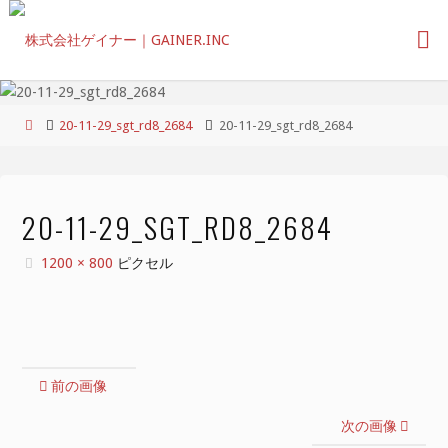
コ
ン
テ
ン
ツ
ホ
20-11-29_sgt_rd8_2684
20-11-29_sgt_rd8_2684
へ
ー
ス
ム
キ
ッ
20-11-29_SGT_RD8_2684
プ
フ
1200 × 800
ピクセル
ル
サ
イ
ズ
前の画像
次の画像