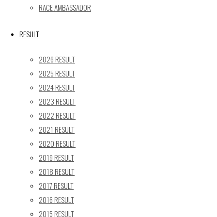
« 5月
RACE AMBASSADOR
Recent posts
RESULT
【レポート】2026 SUPER GT RD.4 FUJI 11号車 GAINER 
2026 RESULT
【ギャラリー】2026 SUPER GT RD.4 FUJI 11号車 GAINER
2025 RESULT
【レポート】2026 SUPER GT RD.2 FUJI 11号車 GAINER 
2024 RESULT
【ギャラリー】2026 SUPER GT RD.2 FUJI 11号車 GAINER
2023 RESULT
【レポート】2026 SUPER GT RD.1 OKAYAMA 11号車 GAI
2022 RESULT
SEARCH
2021 RESULT
検
2020 RESULT
検
索
2019 RESULT
索
TOP
|
対
2018 RESULT
RACE REPORT
|
象:
2017 RESULT
TEAM
|
2016 RESULT
MACHINE
|
2015 RESULT