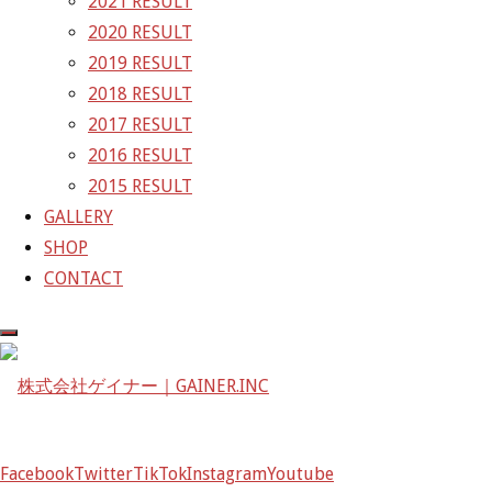
2021 RESULT
〒601-1251
2020 RESULT
京都府京都市左京区八瀬花尻町198-1
2019 RESULT
TEL：075-744-3367
2018 RESULT
FAX：075-744-3368
2017 RESULT
mail@gainer.asia
2016 RESULT
2015 RESULT
GALLERY
SHOP
CONTACT
Facebook
Twitter
TikTok
Instagram
Youtube
Facebook