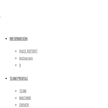
X
INFORMATION
Post calendar
2026年8月
RACE REPORT
月
火
水
木
金
土
日
Instagram
X
1
2
3
4
5
6
7
8
9
TEAM PROFILE
10
11
12
13
14
15
16
17
18
19
20
21
22
23
TEAM
24
25
26
27
28
29
30
MACHINE
31
DRIVER