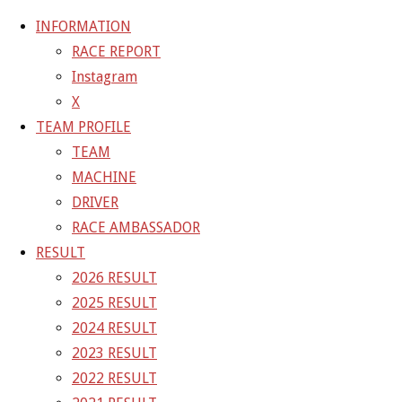
INFORMATION
RACE REPORT
Instagram
コ
X
ン
ホ
20-11-28_sgt_rd8_3437
20-11-28_sgt_rd8
TEAM PROFILE
テ
ー
TEAM
ン
ム
20-11-28_sgt_rd8_3437
MACHINE
ツ
DRIVER
へ
RACE AMBASSADOR
フ
1200 × 800
ピクセル
ス
RESULT
ル
キ
2026 RESULT
サ
前の画像
ッ
2025 RESULT
イ
次の画像
プ
2024 RESULT
ズ
GAINER Inc.
2023 RESULT
2022 RESULT
株式会社ゲイナー