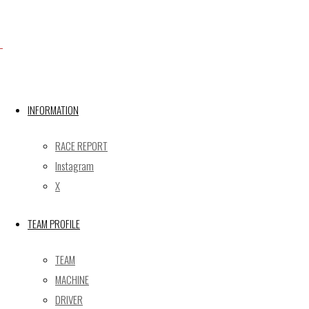
X
INFORMATION
Post calendar
2026年8月
RACE REPORT
月
火
水
木
金
土
日
Instagram
X
1
2
3
4
5
6
7
8
9
TEAM PROFILE
10
11
12
13
14
15
16
17
18
19
20
21
22
23
TEAM
24
25
26
27
28
29
30
MACHINE
31
DRIVER