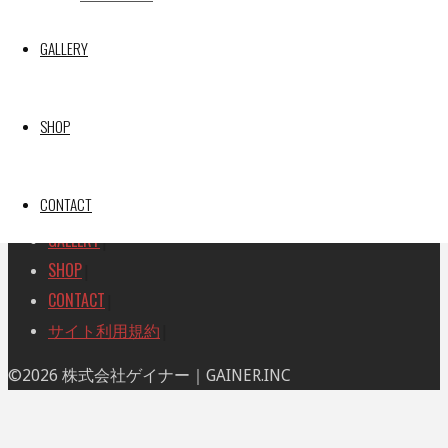
索
索
TOP
|
対
GALLERY
RACE REPORT
|
象:
TEAM
|
MACHINE
|
SHOP
DRIVER
|
RACE AMBASSADOR
|
CONTACT
RESULT
|
GALLERY
|
SHOP
|
CONTACT
|
サイト利用規約
|
ト
©2026 株式会社ゲイナー｜GAINER.INC
ッ
プ