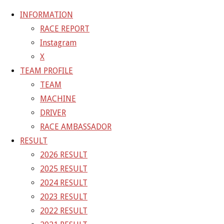
INFORMATION
RACE REPORT
Instagram
コ
X
ン
ホ
20-11-28_sgt_rd8_2397
20-11-28_sgt_rd8_2397
TEAM PROFILE
テ
ー
TEAM
ン
ム
20-11-28_sgt_rd8_2397
MACHINE
ツ
DRIVER
へ
RACE AMBASSADOR
フ
1200 × 800
ピクセル
ス
RESULT
ル
キ
2026 RESULT
サ
前の画像
ッ
2025 RESULT
イ
次の画像
プ
2024 RESULT
ズ
GAINER Inc.
2023 RESULT
2022 RESULT
株式会社ゲイナー