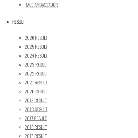
« 5月
RACE AMBASSADOR
Recent posts
RESULT
【レポート】2026 SUPER GT RD.4 FUJI 11号車 GAINER
2026 RESULT
TANAX Z
2025 RESULT
【ギャラリー】2026 SUPER GT RD.4 FUJI 11号車
2024 RESULT
GAINER TANAX Z
2023 RESULT
【レポート】2026 SUPER GT RD.2 FUJI 11号車 GAINER
TANAX Z
2022 RESULT
【ギャラリー】2026 SUPER GT RD.2 FUJI 11号車
2021 RESULT
GAINER TANAX Z
2020 RESULT
【レポート】2026 SUPER GT RD.1 OKAYAMA 11号車
2019 RESULT
GAINER TANAX Z
2018 RESULT
2017 RESULT
SEARCH
2016 RESULT
検
2015 RESULT
検