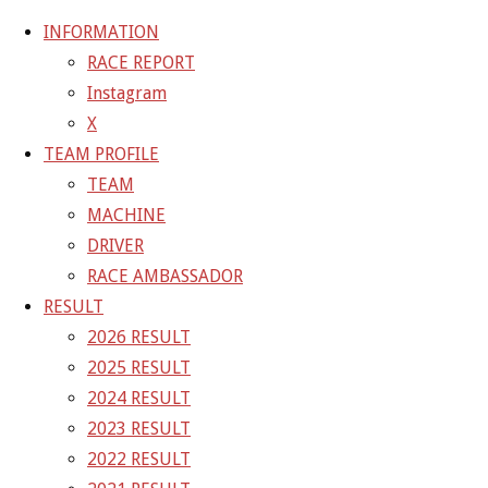
INFORMATION
RACE REPORT
Instagram
コ
X
ン
ホ
20-11-28_sgt_rd8_0354-2
20-11-28_sgt_rd8_0354-2
TEAM PROFILE
テ
ー
TEAM
ン
ム
20-11-28_sgt_rd8_0354-2
MACHINE
ツ
DRIVER
へ
RACE AMBASSADOR
フ
1200 × 800
ピクセル
ス
RESULT
ル
キ
2026 RESULT
サ
前の画像
ッ
2025 RESULT
イ
次の画像
プ
2024 RESULT
ズ
GAINER Inc.
2023 RESULT
2022 RESULT
株式会社ゲイナー