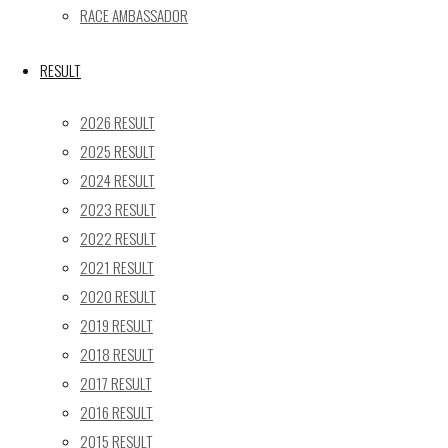
« 5月
RACE AMBASSADOR
Recent posts
RESULT
【レポート】2026 SUPER GT RD.4 FUJI 11号車 GAINER
2026 RESULT
TANAX Z
2025 RESULT
【ギャラリー】2026 SUPER GT RD.4 FUJI 11号車
2024 RESULT
GAINER TANAX Z
2023 RESULT
【レポート】2026 SUPER GT RD.2 FUJI 11号車 GAINER
TANAX Z
2022 RESULT
【ギャラリー】2026 SUPER GT RD.2 FUJI 11号車
2021 RESULT
GAINER TANAX Z
2020 RESULT
【レポート】2026 SUPER GT RD.1 OKAYAMA 11号車
2019 RESULT
GAINER TANAX Z
2018 RESULT
2017 RESULT
SEARCH
2016 RESULT
検
2015 RESULT
検