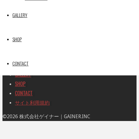
索
索
TOP
|
対
GALLERY
RACE REPORT
|
象:
TEAM
|
MACHINE
|
SHOP
DRIVER
|
RACE AMBASSADOR
|
CONTACT
RESULT
|
GALLERY
|
SHOP
|
CONTACT
|
サイト利用規約
|
ト
©2026 株式会社ゲイナー｜GAINER.INC
ッ
プ