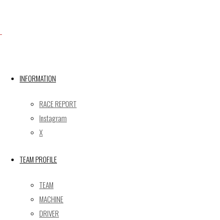
X
INFORMATION
Post calendar
2026年8月
RACE REPORT
月
火
水
木
金
土
日
Instagram
X
1
2
3
4
5
6
7
8
9
TEAM PROFILE
10
11
12
13
14
15
16
17
18
19
20
21
22
23
TEAM
24
25
26
27
28
29
30
MACHINE
31
DRIVER