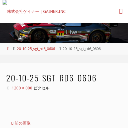
コ
ン
テ
ン
ツ
へ
ス
ホ
20-10-25_sgt_rd6_0606
20-10-25_sgt_rd6_0606
キ
ー
ッ
ム
プ
20-10-25_SGT_RD6_0606
フ
1200 × 800
ピクセル
ル
サ
イ
ズ
前の画像