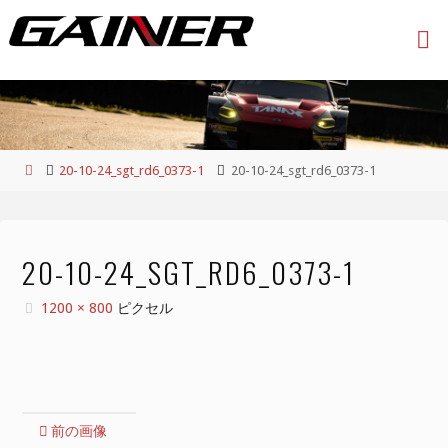
コ
ン
テ
ン
ツ
へ
ス
ホ
20-10-24_sgt_rd6_0373-1
20-10-24_sgt_rd6_0373-1
キ
ー
ッ
ム
プ
20-10-24_SGT_RD6_0373-1
フ
1200 × 800
ピクセル
ル
サ
イ
ズ
前の画像