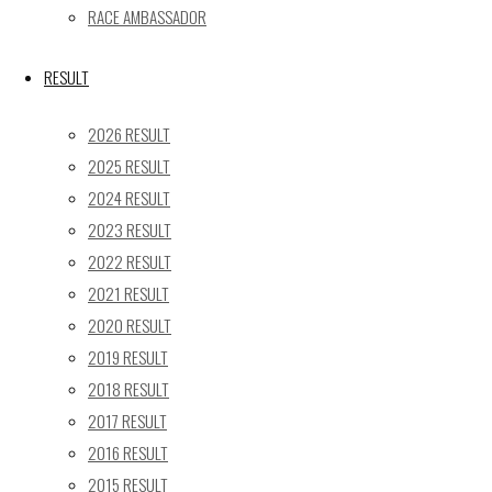
« 5月
RACE AMBASSADOR
Recent posts
RESULT
【レポート】2026 SUPER GT RD.4 FUJI 11号車 GAINER
2026 RESULT
TANAX Z
2025 RESULT
【ギャラリー】2026 SUPER GT RD.4 FUJI 11号車
2024 RESULT
GAINER TANAX Z
2023 RESULT
【レポート】2026 SUPER GT RD.2 FUJI 11号車 GAINER
TANAX Z
2022 RESULT
【ギャラリー】2026 SUPER GT RD.2 FUJI 11号車
2021 RESULT
GAINER TANAX Z
2020 RESULT
【レポート】2026 SUPER GT RD.1 OKAYAMA 11号車
2019 RESULT
GAINER TANAX Z
2018 RESULT
2017 RESULT
SEARCH
2016 RESULT
検
2015 RESULT
検