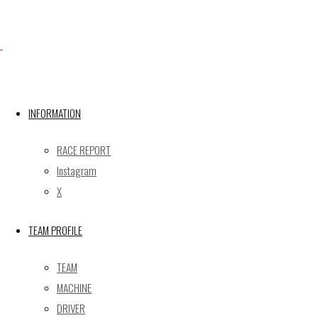
X
INFORMATION
Post calendar
2026年8月
RACE REPORT
月
火
水
木
金
土
日
Instagram
X
1
2
3
4
5
6
7
8
9
TEAM PROFILE
10
11
12
13
14
15
16
17
18
19
20
21
22
23
TEAM
24
25
26
27
28
29
30
MACHINE
31
DRIVER