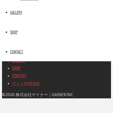
索
索
TOP
|
対
GALLERY
RACE REPORT
|
象:
TEAM
|
MACHINE
|
SHOP
DRIVER
|
RACE AMBASSADOR
|
CONTACT
RESULT
|
GALLERY
|
SHOP
|
CONTACT
|
サイト利用規約
|
ト
©2026 株式会社ゲイナー｜GAINER.INC
ッ
プ