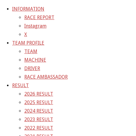
INFORMATION
RACE REPORT
Instagram
コ
X
ン
ホ
20-10-24_sgt_rd6_0148
20-10-24_sgt_rd6_0148
TEAM PROFILE
テ
ー
TEAM
ン
ム
20-10-24_sgt_rd6_0148
MACHINE
ツ
DRIVER
へ
RACE AMBASSADOR
フ
1200 × 800
ピクセル
ス
RESULT
ル
キ
2026 RESULT
サ
前の画像
ッ
2025 RESULT
イ
次の画像
プ
2024 RESULT
ズ
GAINER Inc.
2023 RESULT
2022 RESULT
株式会社ゲイナー