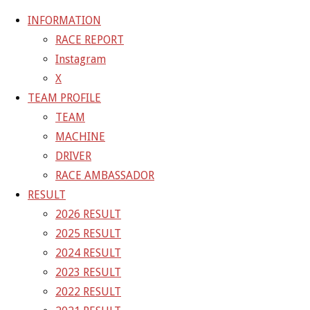
INFORMATION
RACE REPORT
Instagram
コ
X
ン
ホ
20-10-03_sgt_rd5_1468-1
20-10-03_sgt_r
TEAM PROFILE
テ
ー
TEAM
ン
ム
20-10-03_sgt_rd5_1468-1
MACHINE
ツ
DRIVER
へ
RACE AMBASSADOR
フ
1200 × 801
ピクセル
ス
RESULT
ル
キ
2026 RESULT
サ
前の画像
ッ
2025 RESULT
イ
次の画像
プ
2024 RESULT
ズ
GAINER Inc.
2023 RESULT
2022 RESULT
株式会社ゲイナー