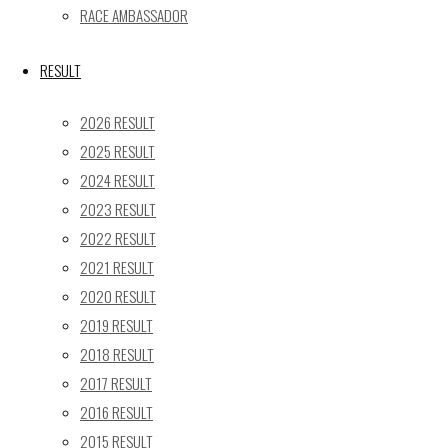
« 5月
RACE AMBASSADOR
Recent posts
RESULT
【ギャラリー】2026 SUPER GT RD.4 FUJI 11号車 GAINER
2026 RESULT
【レポート】2026 SUPER GT RD.2 FUJI 11号車 GAINER 
2025 RESULT
【ギャラリー】2026 SUPER GT RD.2 FUJI 11号車 GAINER
2024 RESULT
【レポート】2026 SUPER GT RD.1 OKAYAMA 11号車 GAI
2023 RESULT
【ギャラリー】2026 SUPER GT RD.1 OKAYAMA 11号車 GA
2022 RESULT
SEARCH
2021 RESULT
検
2020 RESULT
検
索
2019 RESULT
索
TOP
|
対
2018 RESULT
RACE REPORT
|
象:
2017 RESULT
TEAM
|
2016 RESULT
MACHINE
|
2015 RESULT