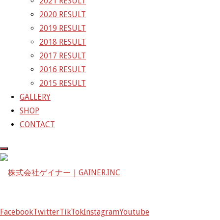
2021 RESULT
〒601-1251
2020 RESULT
京都府京都市左京区八瀬花尻町198-1
2019 RESULT
TEL：075-744-3367
2018 RESULT
FAX：075-744-3368
2017 RESULT
mail@gainer.asia
2016 RESULT
2015 RESULT
GALLERY
SHOP
CONTACT
Facebook
Twitter
TikTok
Instagram
Youtube
Facebook