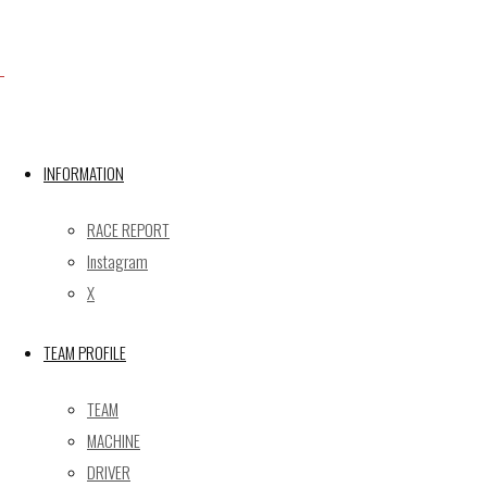
X
INFORMATION
Post calendar
2026年8月
RACE REPORT
月
火
水
木
金
土
日
Instagram
X
1
2
3
4
5
6
7
8
9
TEAM PROFILE
10
11
12
13
14
15
16
17
18
19
20
21
22
23
TEAM
24
25
26
27
28
29
30
MACHINE
31
DRIVER