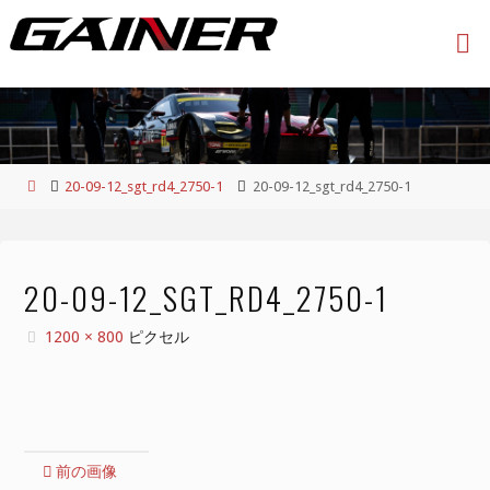
コ
ン
テ
ン
ツ
へ
ス
ホ
20-09-12_sgt_rd4_2750-1
20-09-12_sgt_rd4_2750-1
キ
ー
ッ
ム
プ
20-09-12_SGT_RD4_2750-1
フ
1200 × 800
ピクセル
ル
サ
イ
ズ
前の画像