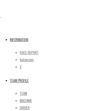
X
INFORMATION
Post calendar
2026年8月
RACE REPORT
月
火
水
木
金
土
日
Instagram
X
1
2
3
4
5
6
7
8
9
TEAM PROFILE
10
11
12
13
14
15
16
17
18
19
20
21
22
23
TEAM
24
25
26
27
28
29
30
MACHINE
31
DRIVER