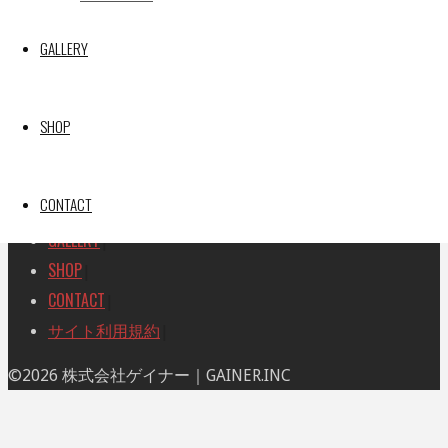
索
索
TOP
|
対
GALLERY
RACE REPORT
|
象:
TEAM
|
MACHINE
|
SHOP
DRIVER
|
RACE AMBASSADOR
|
CONTACT
RESULT
|
GALLERY
|
SHOP
|
CONTACT
|
サイト利用規約
|
ト
©2026 株式会社ゲイナー｜GAINER.INC
ッ
プ