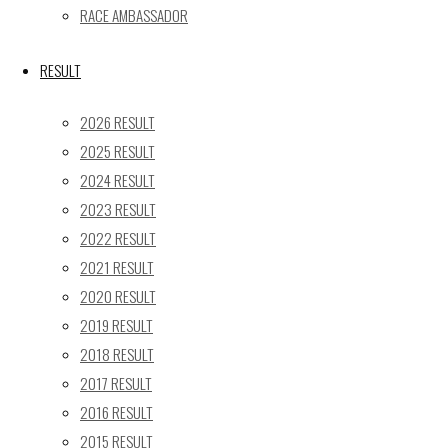
« 5月
RACE AMBASSADOR
Recent posts
RESULT
【レポート】2026 SUPER GT RD.4 FUJI 11号車 GAINER
2026 RESULT
TANAX Z
2025 RESULT
【ギャラリー】2026 SUPER GT RD.4 FUJI 11号車
2024 RESULT
GAINER TANAX Z
2023 RESULT
【レポート】2026 SUPER GT RD.2 FUJI 11号車 GAINER
TANAX Z
2022 RESULT
【ギャラリー】2026 SUPER GT RD.2 FUJI 11号車
2021 RESULT
GAINER TANAX Z
2020 RESULT
【レポート】2026 SUPER GT RD.1 OKAYAMA 11号車
2019 RESULT
GAINER TANAX Z
2018 RESULT
2017 RESULT
SEARCH
2016 RESULT
検
2015 RESULT
検