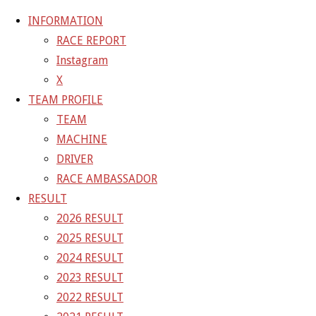
INFORMATION
RACE REPORT
Instagram
コ
X
ン
ホ
20-09-12_sgt_rd4_2235
20-09-12_sgt_rd4_2235
TEAM PROFILE
テ
ー
TEAM
ン
ム
20-09-12_sgt_rd4_2235
MACHINE
ツ
DRIVER
へ
RACE AMBASSADOR
フ
1200 × 800
ピクセル
ス
RESULT
ル
キ
2026 RESULT
サ
前の画像
ッ
2025 RESULT
イ
次の画像
プ
2024 RESULT
ズ
GAINER Inc.
2023 RESULT
2022 RESULT
株式会社ゲイナー