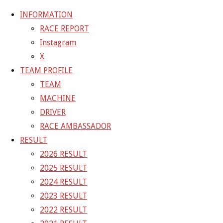
INFORMATION
RACE REPORT
Instagram
コ
X
ン
ホ
20-09-12_sgt_rd4_2040
20-09-12_sgt_rd4_2040
TEAM PROFILE
テ
ー
TEAM
ン
ム
20-09-12_sgt_rd4_2040
MACHINE
ツ
DRIVER
へ
RACE AMBASSADOR
フ
1200 × 800
ピクセル
ス
RESULT
ル
キ
2026 RESULT
サ
前の画像
ッ
2025 RESULT
イ
次の画像
プ
2024 RESULT
ズ
GAINER Inc.
2023 RESULT
2022 RESULT
株式会社ゲイナー