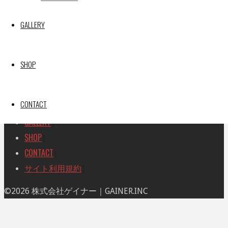
索
索
TOP
|
対
GALLERY
RACE REPORT
|
象:
TEAM
|
MACHINE
|
SHOP
DRIVER
|
RACE AMBASSADOR
|
CONTACT
RESULT
|
GALLERY
|
SHOP
|
CONTACT
|
サイト利用規約
|
ト
©2026 株式会社ゲイナー｜GAINER.INC
ッ
プ