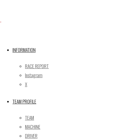
X
INFORMATION
Post calendar
2026年8月
RACE REPORT
月
火
水
木
金
土
日
Instagram
X
1
2
3
4
5
6
7
8
9
TEAM PROFILE
10
11
12
13
14
15
16
17
18
19
20
21
22
23
TEAM
24
25
26
27
28
29
30
MACHINE
31
DRIVER