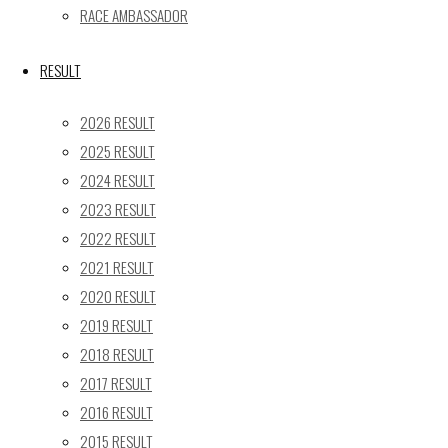
« 5月
RACE AMBASSADOR
Recent posts
RESULT
【レポート】2026 SUPER GT RD.4 FUJI 11号車 GAINER
2026 RESULT
TANAX Z
2025 RESULT
【ギャラリー】2026 SUPER GT RD.4 FUJI 11号車
2024 RESULT
GAINER TANAX Z
2023 RESULT
【レポート】2026 SUPER GT RD.2 FUJI 11号車 GAINER
TANAX Z
2022 RESULT
【ギャラリー】2026 SUPER GT RD.2 FUJI 11号車
2021 RESULT
GAINER TANAX Z
2020 RESULT
【レポート】2026 SUPER GT RD.1 OKAYAMA 11号車
2019 RESULT
GAINER TANAX Z
2018 RESULT
2017 RESULT
SEARCH
2016 RESULT
検
2015 RESULT
検