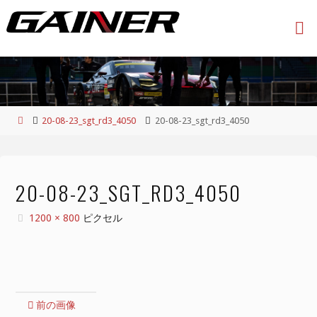
コ
ン
テ
ン
ツ
へ
ス
ホ
20-08-23_sgt_rd3_4050
20-08-23_sgt_rd3_4050
キ
ー
ッ
ム
プ
20-08-23_SGT_RD3_4050
フ
1200 × 800
ピクセル
ル
サ
イ
ズ
前の画像