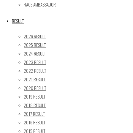
« 5月
RACE AMBASSADOR
Recent posts
RESULT
【レポート】2026 SUPER GT RD.4 FUJI 11号車 GAINER
2026 RESULT
TANAX Z
2025 RESULT
【ギャラリー】2026 SUPER GT RD.4 FUJI 11号車
2024 RESULT
GAINER TANAX Z
2023 RESULT
【レポート】2026 SUPER GT RD.2 FUJI 11号車 GAINER
TANAX Z
2022 RESULT
【ギャラリー】2026 SUPER GT RD.2 FUJI 11号車
2021 RESULT
GAINER TANAX Z
2020 RESULT
【レポート】2026 SUPER GT RD.1 OKAYAMA 11号車
2019 RESULT
GAINER TANAX Z
2018 RESULT
2017 RESULT
SEARCH
2016 RESULT
検
2015 RESULT
検