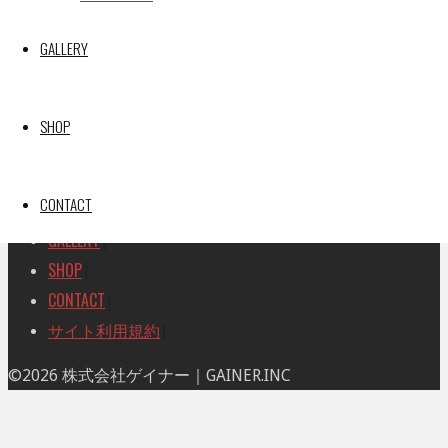
索
索
TOP
|
対
GALLERY
RACE REPORT
|
象:
TEAM
|
MACHINE
|
SHOP
DRIVER
|
RACE AMBASSADOR
|
CONTACT
RESULT
|
GALLERY
|
SHOP
|
CONTACT
|
サイト利用規約
|
ト
©2026 株式会社ゲイナー｜GAINER.INC
ッ
プ