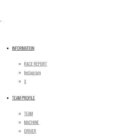
X
INFORMATION
Post calendar
2026年8月
RACE REPORT
月
火
水
木
金
土
日
Instagram
X
1
2
3
4
5
6
7
8
9
TEAM PROFILE
10
11
12
13
14
15
16
17
18
19
20
21
22
23
TEAM
24
25
26
27
28
29
30
MACHINE
31
DRIVER