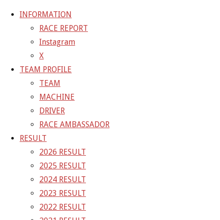
INFORMATION
RACE REPORT
Instagram
コ
X
ン
ホ
20-08-22_sgt_rd3_1279-1
20-08-22_sgt_rd3_1279-1
TEAM PROFILE
テ
ー
TEAM
ン
ム
20-08-22_sgt_rd3_1279-1
MACHINE
ツ
DRIVER
へ
RACE AMBASSADOR
フ
1200 × 800
ピクセル
ス
RESULT
ル
キ
2026 RESULT
サ
前の画像
ッ
2025 RESULT
イ
次の画像
プ
2024 RESULT
ズ
GAINER Inc.
2023 RESULT
2022 RESULT
株式会社ゲイナー