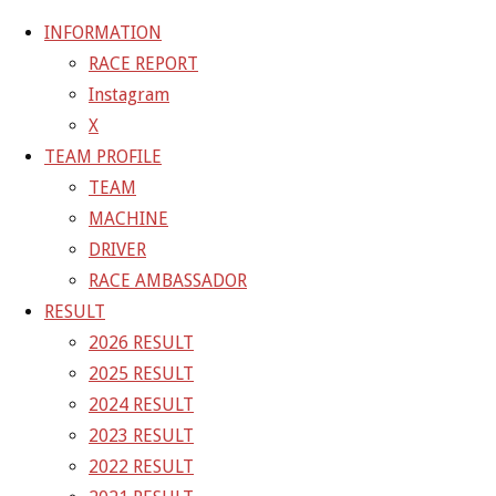
INFORMATION
RACE REPORT
Instagram
コ
X
ン
ホ
20-07-19_sgt_rd1_0456
20-07-19_sgt_rd1_0456
TEAM PROFILE
テ
ー
TEAM
ン
ム
20-07-19_sgt_rd1_0456
MACHINE
ツ
DRIVER
へ
RACE AMBASSADOR
フ
1200 × 800
ピクセル
ス
RESULT
ル
キ
2026 RESULT
サ
前の画像
ッ
2025 RESULT
イ
次の画像
プ
2024 RESULT
ズ
GAINER Inc.
2023 RESULT
2022 RESULT
株式会社ゲイナー