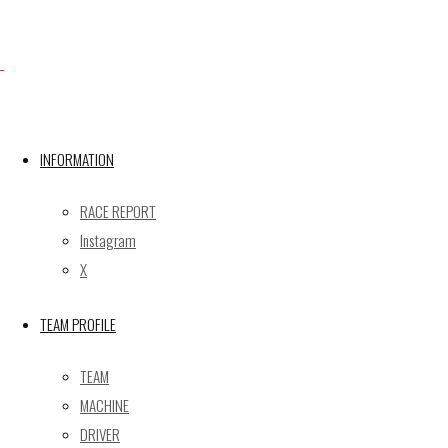
X
INFORMATION
Post calendar
2026年8月
RACE REPORT
月
火
水
木
金
土
日
Instagram
X
1
2
3
4
5
6
7
8
9
TEAM PROFILE
10
11
12
13
14
15
16
17
18
19
20
21
22
23
TEAM
24
25
26
27
28
29
30
MACHINE
31
DRIVER