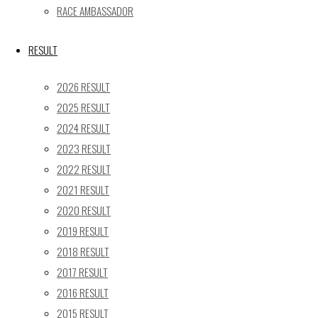
« 5月
RACE AMBASSADOR
Recent posts
RESULT
【レポート】2026 SUPER GT RD.4 FUJI 11号車 GAINER
2026 RESULT
TANAX Z
2025 RESULT
【ギャラリー】2026 SUPER GT RD.4 FUJI 11号車
2024 RESULT
GAINER TANAX Z
2023 RESULT
【レポート】2026 SUPER GT RD.2 FUJI 11号車 GAINER
TANAX Z
2022 RESULT
【ギャラリー】2026 SUPER GT RD.2 FUJI 11号車
2021 RESULT
GAINER TANAX Z
2020 RESULT
【レポート】2026 SUPER GT RD.1 OKAYAMA 11号車
2019 RESULT
GAINER TANAX Z
2018 RESULT
2017 RESULT
SEARCH
2016 RESULT
検
2015 RESULT
検