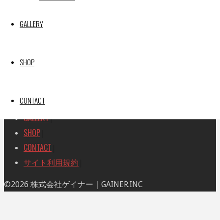
索
索
TOP
|
対
GALLERY
RACE REPORT
|
象:
TEAM
|
MACHINE
|
SHOP
DRIVER
|
RACE AMBASSADOR
|
CONTACT
RESULT
|
GALLERY
|
SHOP
|
CONTACT
|
サイト利用規約
|
ト
©2026 株式会社ゲイナー｜GAINER.INC
ッ
プ