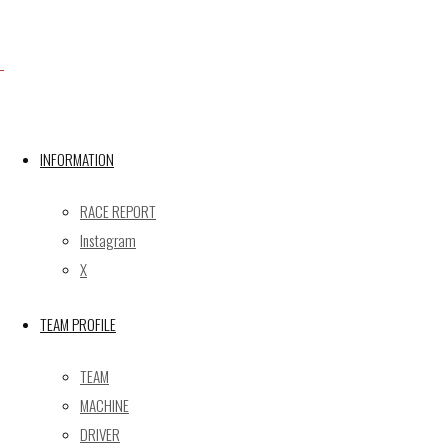
X
INFORMATION
Post calendar
2026年8月
RACE REPORT
月
火
水
木
金
土
日
Instagram
X
1
2
3
4
5
6
7
8
9
TEAM PROFILE
10
11
12
13
14
15
16
17
18
19
20
21
22
23
TEAM
24
25
26
27
28
29
30
MACHINE
31
DRIVER