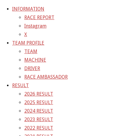
INFORMATION
RACE REPORT
Instagram
コ
X
ン
ホ
19-09-07_sgt_rd6_0947
19-09-07_sgt_rd6_0947
TEAM PROFILE
テ
ー
TEAM
ン
ム
19-09-07_sgt_rd6_0947
MACHINE
ツ
DRIVER
へ
RACE AMBASSADOR
フ
1400 × 933
ピクセル
ス
RESULT
ル
キ
2026 RESULT
サ
前の画像
ッ
2025 RESULT
イ
次の画像
プ
2024 RESULT
ズ
GAINER Inc.
2023 RESULT
2022 RESULT
株式会社ゲイナー