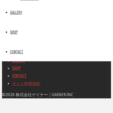
索
索
TOP
|
対
GALLERY
RACE REPORT
|
象:
TEAM
|
MACHINE
|
SHOP
DRIVER
|
RACE AMBASSADOR
|
CONTACT
RESULT
|
GALLERY
|
SHOP
|
CONTACT
|
サイト利用規約
|
ト
©2026 株式会社ゲイナー｜GAINER.INC
ッ
プ