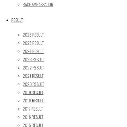
« 5月
RACE AMBASSADOR
Recent posts
RESULT
【レポート】2026 SUPER GT RD.4 FUJI 11号車 GAINER
2026 RESULT
TANAX Z
2025 RESULT
【ギャラリー】2026 SUPER GT RD.4 FUJI 11号車
2024 RESULT
GAINER TANAX Z
2023 RESULT
【レポート】2026 SUPER GT RD.2 FUJI 11号車 GAINER
TANAX Z
2022 RESULT
【ギャラリー】2026 SUPER GT RD.2 FUJI 11号車
2021 RESULT
GAINER TANAX Z
2020 RESULT
【レポート】2026 SUPER GT RD.1 OKAYAMA 11号車
2019 RESULT
GAINER TANAX Z
2018 RESULT
2017 RESULT
SEARCH
2016 RESULT
検
2015 RESULT
検