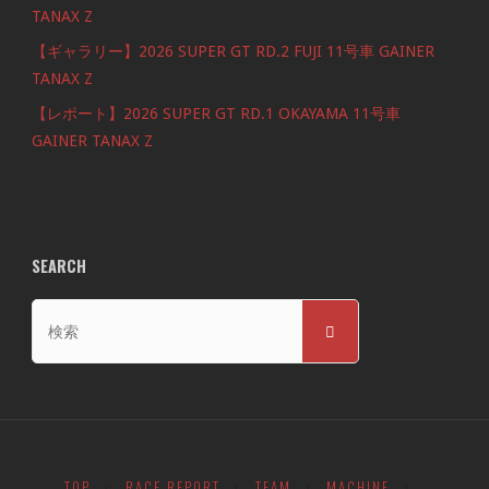
TANAX Z
【ギャラリー】2026 SUPER GT RD.2 FUJI 11号車 GAINER
TANAX Z
【レポート】2026 SUPER GT RD.1 OKAYAMA 11号車
GAINER TANAX Z
SEARCH
検
検
索
索
対
象:
TOP
RACE REPORT
TEAM
MACHINE