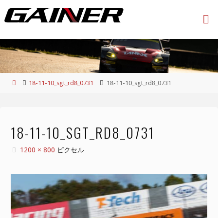
コ
ン
テ
ン
ツ
へ
ス
ホ
18-11-10_sgt_rd8_0731
18-11-10_sgt_rd8_0731
キ
ー
ッ
ム
プ
18-11-10_SGT_RD8_0731
フ
1200 × 800
ピクセル
ル
サ
イ
ズ