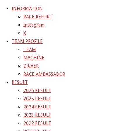
INFORMATION
RACE REPORT
Instagram
コ
X
ン
ホ
14810834-9583-40E0-82D0-EFC38E06347E
TEAM PROFILE
テ
ー
14810834-9583-40E0-82D0-EFC38E06347E
TEAM
ン
ム
MACHINE
ツ
14810834-9583-40E0-82D0-
DRIVER
へ
RACE AMBASSADOR
ス
EFC38E06347E
RESULT
キ
2026 RESULT
ッ
2025 RESULT
フ
プ
1400 × 1050
ピクセル
2024 RESULT
ル
2023 RESULT
サ
前の画像
2022 RESULT
イ
次の画像