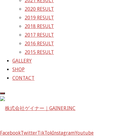
2021 RESULT
ズ
GAINER Inc.
2020 RESULT
2019 RESULT
株式会社ゲイナー
2018 RESULT
〒601-1251
2017 RESULT
京都府京都市左京区八瀬花尻町198-1
2016 RESULT
TEL：075-744-3367
2015 RESULT
FAX：075-744-3368
GALLERY
mail@gainer.asia
SHOP
CONTACT
Facebook
Twitter
TikTok
Instagram
Youtube