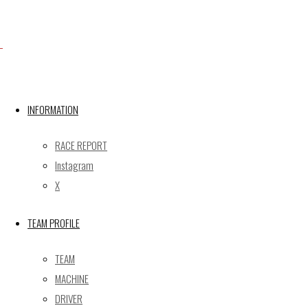
Facebook
INFORMATION
X
RACE REPORT
Instagram
Post calendar
X
2026年8月
月
火
水
木
金
土
日
TEAM PROFILE
1
2
TEAM
3
4
5
6
7
8
9
MACHINE
10
11
12
13
14
15
16
DRIVER