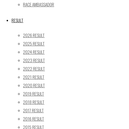
17
18
19
20
21
22
23
RACE AMBASSADOR
24
25
26
27
28
29
30
31
RESULT
« 5月
2026 RESULT
Recent posts
2025 RESULT
2024 RESULT
【レポート】2026 SUPER GT RD.4 FUJI 11号車 GAINER
2023 RESULT
TANAX Z
2022 RESULT
【ギャラリー】2026 SUPER GT RD.4 FUJI 11号車
GAINER TANAX Z
2021 RESULT
【レポート】2026 SUPER GT RD.2 FUJI 11号車 GAINER
2020 RESULT
TANAX Z
2019 RESULT
【ギャラリー】2026 SUPER GT RD.2 FUJI 11号車
2018 RESULT
GAINER TANAX Z
2017 RESULT
【レポート】2026 SUPER GT RD.1 OKAYAMA 11号車
2016 RESULT
GAINER TANAX Z
2015 RESULT