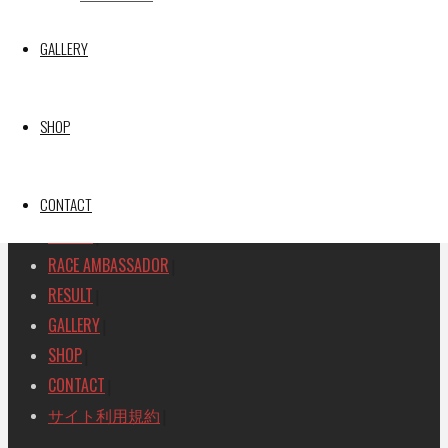
SEARCH
GALLERY
検
検
索
索
TOP
|
SHOP
対
RACE REPORT
|
象:
TEAM
|
MACHINE
CONTACT
|
DRIVER
|
RACE AMBASSADOR
|
RESULT
|
GALLERY
|
SHOP
|
CONTACT
|
サイト利用規約
|