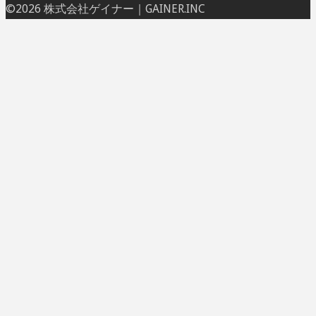
ト
©2026 株式会社ゲイナー｜GAINER.INC
ッ
プ
に
戻
る