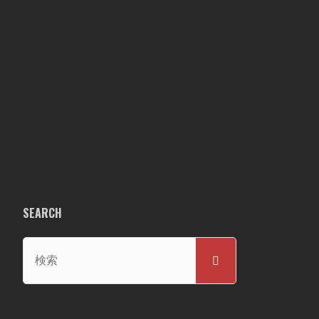
SEARCH
検
検
索
索
対
象: