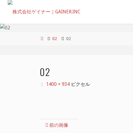
コ
ン
テ
ン
ツ
ホ
02
02
へ
ー
ス
ム
キ
02
ッ
プ
フ
1400 × 934
ピクセル
ル
サ
イ
ズ
前の画像