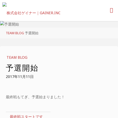
コ
ン
テ
ン
ツ
ホ
TEAM BLOG
予選開始
へ
ー
ス
ム
キ
ッ
TEAM BLOG
プ
予選開始
2017年11月11日
最終戦もてぎ、予選始まりました！
最終戦スタートです