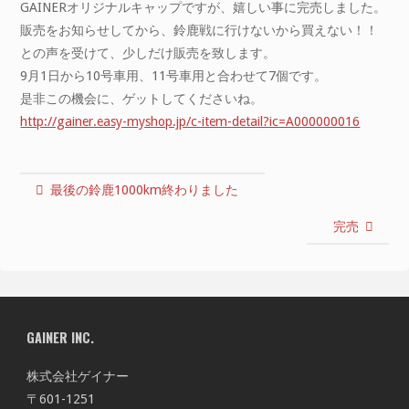
GAINERオリジナルキャップですが、嬉しい事に完売しました。
販売をお知らせしてから、鈴鹿戦に行けないから買えない！！
との声を受けて、少しだけ販売を致します。
9月1日から10号車用、11号車用と合わせて7個です。
是非この機会に、ゲットしてくださいね。
http://gainer.easy-myshop.jp/c-item-detail?ic=A000000016
最後の鈴鹿1000km終わりました
完売
GAINER INC.
株式会社ゲイナー
〒601-1251