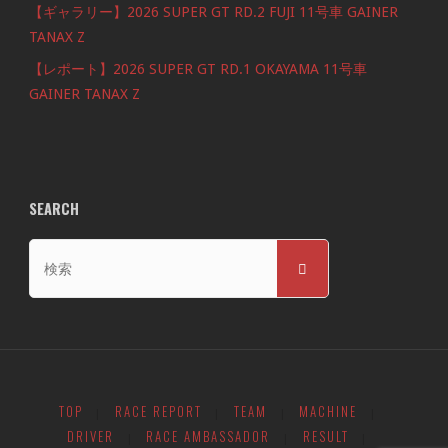
【ギャラリー】2026 SUPER GT RD.2 FUJI 11号車 GAINER
TANAX Z
【レポート】2026 SUPER GT RD.1 OKAYAMA 11号車
GAINER TANAX Z
SEARCH
検
検
索
索
対
象:
TOP
RACE REPORT
TEAM
MACHINE
|
|
|
|
DRIVER
RACE AMBASSADOR
RESULT
|
|
|