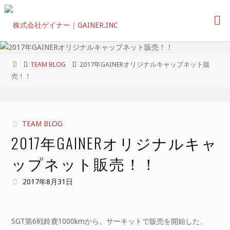
コ
ン
テ
ン
ツ
ホ
TEAM BLOG
2017年GAINERオリジナルキャップネット販
へ
ー
売！！
ス
ム
キ
ッ
プ
TEAM BLOG
2017年GAINERオリジナルキャ
ップネット販売！！
2017年8月31日
SGT第6戦鈴鹿1000kmから、サーキットで販売を開始した、