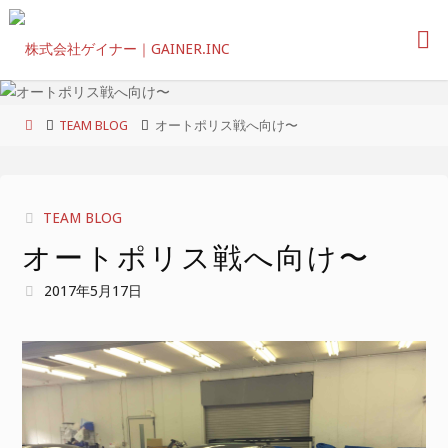
コ
ン
テ
ン
ツ
ホ
TEAM BLOG
オートポリス戦へ向け〜
へ
ー
ス
ム
キ
ッ
TEAM BLOG
プ
オートポリス戦へ向け〜
2017年5月17日