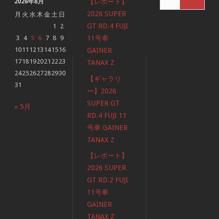
2026年8月
【レポート】
索
対
2026 SUPER
月
火
水
木
金
土
日
象:
GT RD.4 FUJI
1
2
3
4
5
6
7
8
9
11号車
10
11
12
13
14
15
16
GAINER
17
18
19
20
21
22
23
TANAX Z
24
25
26
27
28
29
30
【ギャラリ
31
ー】2026
SUPER GT
« 5月
RD.4 FUJI 11
号車 GAINER
TANAX Z
【レポート】
2026 SUPER
GT RD.2 FUJI
11号車
GAINER
TANAX Z