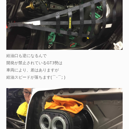
給油口も逆になるんで
開発が禁止されているGT3勢は
車両により、差はありますが
給油スピードが落ちます(⌒-⌒; )