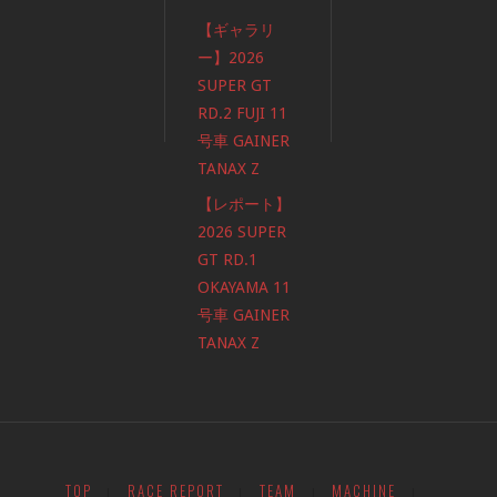
【ギャラリ
ー】2026
SUPER GT
RD.2 FUJI 11
号車 GAINER
TANAX Z
【レポート】
2026 SUPER
GT RD.1
OKAYAMA 11
号車 GAINER
TANAX Z
TOP
RACE REPORT
TEAM
MACHINE
|
|
|
|