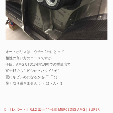
オートポリスは、ウチの2台にとって
相性の良い方のコースですが
今回、AMG GT3は性能調整での重量増で
富士戦でもキビシかったタイヤが
更にキビシめになるかも(⌒-⌒; )
暑く成り過ぎませんように(＞人＜;)
【レポート】Rd.2 富士 11号車 MERCEDES AMG｜SUPER