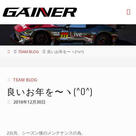
コ
ン
テ
ン
ツ
へ
ス
ホ
TEAM BLOG
良いお年を〜ヽ(^o^)
キ
ー
ッ
ム
プ
TEAM BLOG
良いお年を〜ヽ(^O^)
2016年12月30日
2台共、シーズン後のメンテナンスの為、