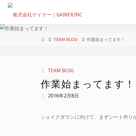
コ
ン
テ
ン
ツ
ホ
TEAM BLOG
作業始まってます！
へ
ー
ス
ム
キ
TEAM BLOG
ッ
作業始まってます！
プ
2016年2月8日
シェイクダウンに向けて、まずシート作り