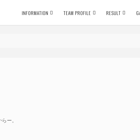
INFORMATION
TEAM PROFILE
RESULT
G
からー。