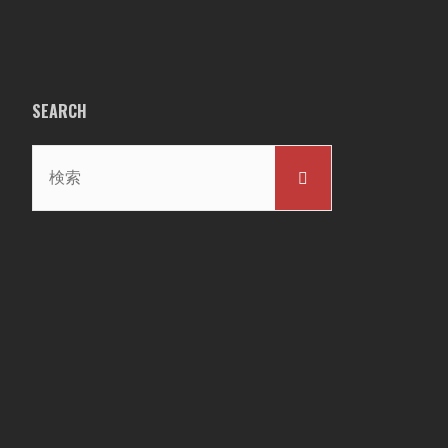
SEARCH
検
検
索
索
対
象: