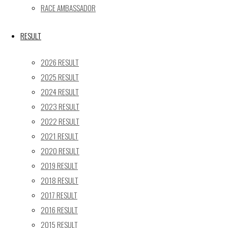
RACE AMBASSADOR
X
RESULT
Post calendar
2026 RESULT
2026年8月
2025 RESULT
月
火
水
木
金
土
日
2024 RESULT
2023 RESULT
1
2
2022 RESULT
3
4
5
6
7
8
9
2021 RESULT
10
11
12
13
14
15
16
2020 RESULT
17
18
19
20
21
22
23
2019 RESULT
24
25
26
27
28
29
30
2018 RESULT
31
2017 RESULT
« 5月
2016 RESULT
Recent posts
2015 RESULT