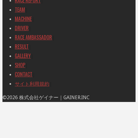
RACE REPORT
|
象:
TEAM
|
MACHINE
|
DRIVER
|
RACE AMBASSADOR
|
RESULT
|
GALLERY
|
SHOP
|
CONTACT
|
サイト利用規約
|
ト
©2026 株式会社ゲイナー｜GAINER.INC
ッ
プ
に
戻