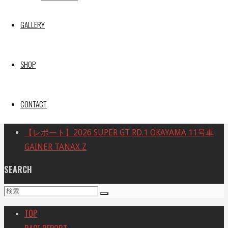
【レポート】2026 SUPER GT RD.4 FUJI 11号車 GAINER
GALLERY
TANAX Z
【ギャラリー】2026 SUPER GT RD.4 FUJI 11号車
GAINER TANAX Z
SHOP
【レポート】2026 SUPER GT RD.2 FUJI 11号車 GAINER
TANAX Z
CONTACT
【ギャラリー】2026 SUPER GT RD.2 FUJI 11号車
GAINER TANAX Z
【レポート】2026 SUPER GT RD.1 OKAYAMA 11号車
GAINER TANAX Z
SEARCH
検
検
索
索
TOP
|
対