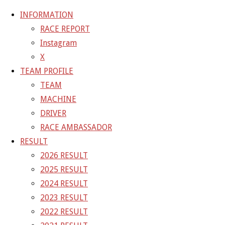
INFORMATION
RACE REPORT
Instagram
コ
X
ン
ホ
TEAM BLOG
ファン感に向け、準備中の製造部なう
TEAM PROFILE
テ
ー
d(￣ ￣)
TEAM
ン
ム
TEAM BLOG
MACHINE
ツ
DRIVER
へ
ファン感に向け、準備中
RACE AMBASSADOR
ス
RESULT
キ
2026 RESULT
の製造部なうd(￣ ￣)
ッ
2025 RESULT
プ
2024 RESULT
2015年12月11日
2021年4月2日
2023 RESULT
2022 RESULT
去年は、チームチャンピオンだけだったんで