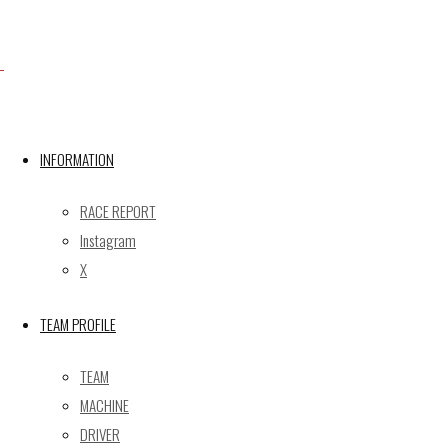
TEL：075-744-3367
FAX：075-744-3368
mail@gainer.asia
INFORMATION
RACE REPORT
Instagram
X
TEAM PROFILE
TEAM
Facebook
MACHINE
DRIVER