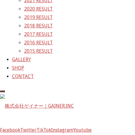
2021 RESULT
「Team」と彫ってましたが〜
2020 RESULT
今年は、ダブルタイトルなので、
2019 RESULT
「Team」を外し、
2018 RESULT
「Champion」だけでイケます(￣▽￣)
2017 RESULT
デザインは、変えましたが〜
2016 RESULT
その時まで伏せときますd(￣ ￣)
2015 RESULT
お楽しみに〜❗️d(^_^o)
GALLERY
SHOP
CONTACT
GT-R、帰還なうd(￣ ￣)
ファン感キャンセル出ましたのでーーー
GAINER Inc.
株式会社ゲイナー
〒601-1251
京都府京都市左京区八瀬花尻町198-1
Facebook
Twitter
TikTok
Instagram
Youtube