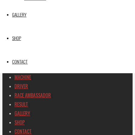
【レポート】2026 SUPER GT RD.1 OKAYAMA 11号車
GAINER TANAX Z
GALLERY
SEARCH
検
SHOP
検
索
索
TOP
|
対
RACE REPORT
|
CONTACT
象:
TEAM
|
MACHINE
|
DRIVER
|
RACE AMBASSADOR
|
RESULT
|
GALLERY
|
SHOP
|
CONTACT
|