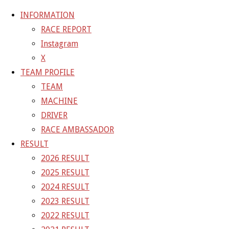
INFORMATION
RACE REPORT
Instagram
コ
X
ン
ホ
TEAM BLOG
ニスフェスティバル朝
TEAM PROFILE
テ
ー
TEAM BLOG
TEAM
ン
ム
MACHINE
ツ
ニスフェスティバル朝
DRIVER
へ
RACE AMBASSADOR
ス
RESULT
キ
2015年11月29日
2021年4月2日
2026 RESULT
ッ
2025 RESULT
プ
おはようございます
2024 RESULT
ニスフェスの朝です
2023 RESULT
応援団の集合写真に写りに来ました。
2022 RESULT