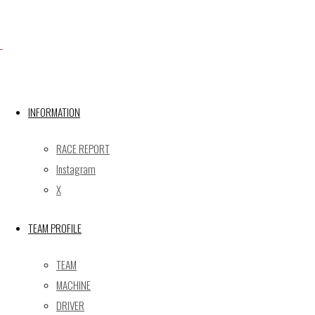
Facebook
INFORMATION
RACE REPORT
X
Instagram
X
Post calendar
TEAM PROFILE
2026年8月
月
火
水
木
金
土
日
TEAM
MACHINE
1
2
DRIVER
3
4
5
6
7
8
9