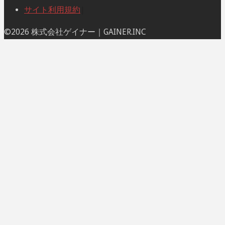
サイト利用規約
|
ト
©2026 株式会社ゲイナー｜GAINER.INC
ッ
プ
に
戻
る