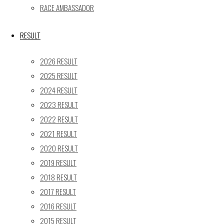
RACE AMBASSADOR
10
11
12
13
14
15
16
17
18
19
20
21
22
23
RESULT
24
25
26
27
28
29
30
31
2026 RESULT
« 5月
2025 RESULT
2024 RESULT
Recent posts
2023 RESULT
【レポート】2026 SUPER GT RD.4 FUJI 11号車 GAINER
2022 RESULT
TANAX Z
2021 RESULT
【ギャラリー】2026 SUPER GT RD.4 FUJI 11号車
2020 RESULT
GAINER TANAX Z
2019 RESULT
【レポート】2026 SUPER GT RD.2 FUJI 11号車 GAINER
2018 RESULT
TANAX Z
2017 RESULT
【ギャラリー】2026 SUPER GT RD.2 FUJI 11号車
2016 RESULT
GAINER TANAX Z
2015 RESULT