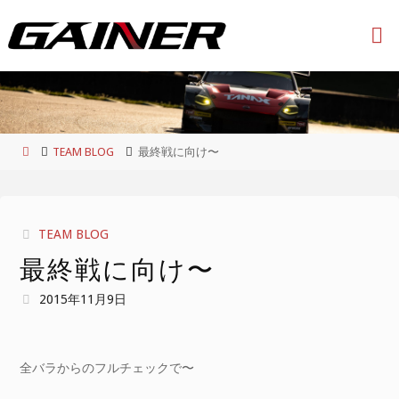
コ
ン
テ
ン
ツ
へ
ス
ホ
TEAM BLOG
最終戦に向け〜
キ
ー
ッ
ム
プ
TEAM BLOG
最終戦に向け〜
2015年11月9日
全バラからのフルチェックで〜