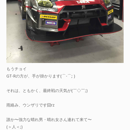
もうチョイ
GT-Rの方が、手が掛かります(⌒-⌒; )
それは、ともかく、最終戦の天気が(￣◇￣;)
雨絡み、ウンザリです囧rz
誰か〜強力な晴れ男・晴れ女さん連れて来て〜
(＞人＜;)